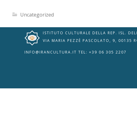
Uncategorized
ISTITUTO CULTURALE DELLA REP. ISL. DE
VIA MARIA PEZZÈ PASCOLATO, 9, 00135 
INFO@IRANCULTURA.IT
TEL: +39 06 305 2207
🇮🇹
🇬🇧
RIPRISTINA
-A
Attuale: 100%
+A
Modalità
Alto Contrasto
Lettura
Modalità Scura
Navigazione
Disattiva
Tastiera
Immagini
Cursore
Evidenzia Link
Grande