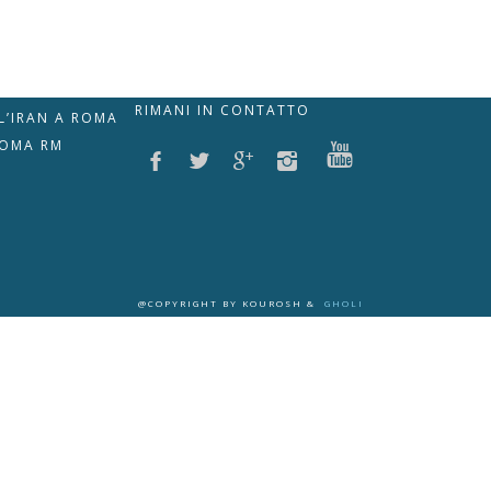
RIMANI IN CONTATTO
LL’IRAN A ROMA
ROMA RM
@COPYRIGHT BY KOUROSH &
GHOLI