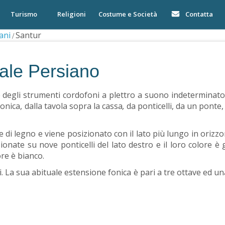
Turismo
Religioni
Costume e Società
Contatta
ani
Santur
ale Persiano
e degli strumenti cordofoni a plettro a suono indeterminato e
nica, dalla tavola sopra la cassa
,
da ponticelli, da un ponte, 
 di legno e viene posizionato con il lato più lungo in orizzo
onate su nove ponticelli del lato destro e il loro colore è g
ore è bianco.
. La sua abituale estensione fonica è pari a tre ottave ed un