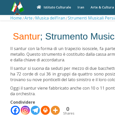
Iran
Arte & Cultura
Istituto Culturale
Home
Arte
Musica dell’Iran
Strumenti Musicali Persi
Santur
; Strumento Music
Il santur con la forma di un trapezio isoscele, fa part
metallo. Questo strumento è costituito dalla cassa armo
e dalla chiave di accordatura.
Il santur si suona da seduti per mezzo di due bacchette
ha 72 corde di cui 36 in gruppi da quattro sono posizi
trovano su nove ponticelli del lato sinistro e il loro col
Oggi il santur viene fabbricato anche con 10 o 11 ponti
da orchestra.
Condividere
0
Shares