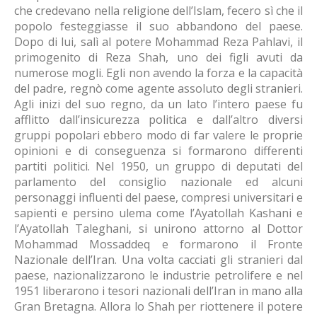
che credevano nella religione dell’Islam, fecero sì che il
popolo festeggiasse il suo abbandono del paese.
Dopo di lui, salì al potere Mohammad Reza Pahlavi, il
primogenito di Reza Shah, uno dei figli avuti da
numerose mogli. Egli non avendo la forza e la capacità
del padre, regnò come agente assoluto degli stranieri.
Agli inizi del suo regno, da un lato l’intero paese fu
afflitto dall’insicurezza politica e dall’altro diversi
gruppi popolari ebbero modo di far valere le proprie
opinioni e di conseguenza si formarono differenti
partiti politici. Nel 1950, un gruppo di deputati del
parlamento del consiglio nazionale ed alcuni
personaggi influenti del paese, compresi universitari e
sapienti e persino ulema come l’Ayatollah Kashani e
l’Ayatollah Taleghani, si unirono attorno al Dottor
Mohammad Mossaddeq e formarono il Fronte
Nazionale dell’Iran. Una volta cacciati gli stranieri dal
paese, nazionalizzarono le industrie petrolifere e nel
1951 liberarono i tesori nazionali dell’Iran in mano alla
Gran Bretagna. Allora lo Shah per riottenere il potere