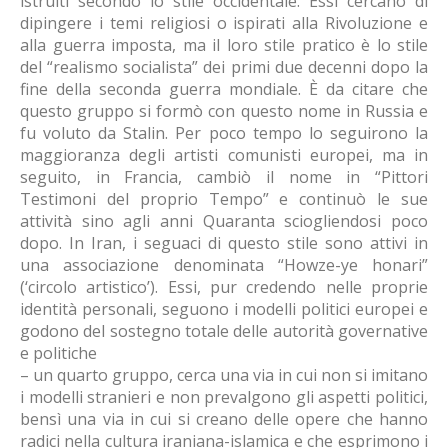
istruiti secondo lo stile occidentale. Essi cercano di
dipingere i temi religiosi o ispirati alla Rivoluzione e
alla guerra imposta, ma il loro stile pratico è lo stile
del “realismo socialista” dei primi due decenni dopo la
fine della seconda guerra mondiale. È da citare che
questo gruppo si formò con questo nome in Russia e
fu voluto da Stalin. Per poco tempo lo seguirono la
maggioranza degli artisti comunisti europei, ma in
seguito, in Francia, cambiò il nome in “Pittori
Testimoni del proprio Tempo” e continuò le sue
attività sino agli anni Quaranta sciogliendosi poco
dopo. In Iran, i seguaci di questo stile sono attivi in
una associazione denominata “Howze-ye honari”
(‘circolo artistico’). Essi, pur credendo nelle proprie
identità personali, seguono i modelli politici europei e
godono del sostegno totale delle autorità governative
e politiche
– un quarto gruppo, cerca una via in cui non si imitano
i modelli stranieri e non prevalgono gli aspetti politici,
bensì una via in cui si creano delle opere che hanno
radici nella cultura iraniana-islamica e che esprimono i