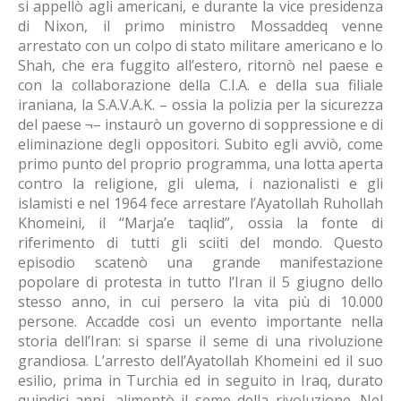
si appellò agli americani, e durante la vice presidenza
di Nixon, il primo ministro Mossaddeq venne
arrestato con un colpo di stato militare americano e lo
Shah, che era fuggito all’estero, ritornò nel paese e
con la collaborazione della C.I.A. e della sua filiale
iraniana, la S.A.V.A.K. – ossia la polizia per la sicurezza
del paese ¬– instaurò un governo di soppressione e di
eliminazione degli oppositori. Subito egli avviò, come
primo punto del proprio programma, una lotta aperta
contro la religione, gli ulema, i nazionalisti e gli
islamisti e nel 1964 fece arrestare l’Ayatollah Ruhollah
Khomeini, il “Marja’e taqlid”, ossia la fonte di
riferimento di tutti gli sciiti del mondo. Questo
episodio scatenò una grande manifestazione
popolare di protesta in tutto l’Iran il 5 giugno dello
stesso anno, in cui persero la vita più di 10.000
persone. Accadde così un evento importante nella
storia dell’Iran: si sparse il seme di una rivoluzione
grandiosa. L’arresto dell’Ayatollah Khomeini ed il suo
esilio, prima in Turchia ed in seguito in Iraq, durato
quindici anni, alimentò il seme della rivoluzione. Nel