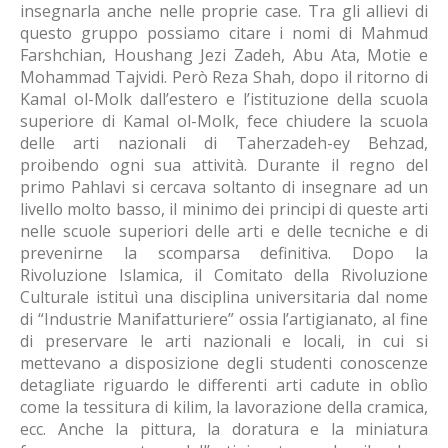
insegnarla anche nelle proprie case. Tra gli allievi di
questo gruppo possiamo citare i nomi di Mahmud
Farshchian, Houshang Jezi Zadeh, Abu Ata, Motie e
Mohammad Tajvidi. Però Reza Shah, dopo il ritorno di
Kamal ol-Molk dall’estero e l’istituzione della scuola
superiore di Kamal ol-Molk, fece chiudere la scuola
delle arti nazionali di Taherzadeh-ey Behzad,
proibendo ogni sua attività. Durante il regno del
primo Pahlavi si cercava soltanto di insegnare ad un
livello molto basso, il minimo dei principi di queste arti
nelle scuole superiori delle arti e delle tecniche e di
prevenirne la scomparsa definitiva. Dopo la
Rivoluzione Islamica, il Comitato della Rivoluzione
Culturale istituì una disciplina universitaria dal nome
di “Industrie Manifatturiere” ossia l’artigianato, al fine
di preservare le arti nazionali e locali, in cui si
mettevano a disposizione degli studenti conoscenze
detagliate riguardo le differenti arti cadute in oblìo
come la tessitura di kilim, la lavorazione della cramica,
ecc. Anche la pittura, la doratura e la miniatura