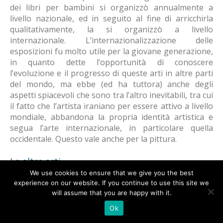
dei libri per bambini si organizzò annualmente a
🇮🇹
🇬🇧
RIPRISTINA
livello nazionale, ed in seguito al fine di arricchirla
qualitativamente, la si organizzò a livello
internazionale. L’internazionalizzazione delle
-A
Attuale: 100%
+A
esposizioni fu molto utile per la giovane generazione,
in quanto dette l’opportunità di conoscere
Alto Contrasto
l’evoluzione e il progresso di queste arti in altre parti
del mondo, ma ebbe (ed ha tuttora) anche degli
Modalità Scura
aspetti spiacevoli che sono tra l’altro inevitabili, tra cui
Disattiva Immagini
il fatto che l’artista iraniano per essere attivo a livello
Evidenzia Link
mondiale, abbandona la propria identità artistica e
segua l’arte internazionale, in particolare quella
Modalità Lettura
occidentale. Questo vale anche per la pittura.
Navigazione Tastiera
Cursore Grande
Le altre arti
Guida Lettura
We use cookies to ensure that we give you the best
Tra le altre esposizioni biennali, vi è quella della
experience on our website. If you continue to use this site we
Lettura Vocale
Leggi
ceramica. Questa mostra, ove si presentano
will assume that you are happy with it.
tantissime opere della giovane generazione, venne
Ok
organizzata molto più tardi rispetto alle altre biennali.
Segnala Problema
Occorre ricordare che si organizza anche la triennale