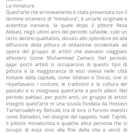
La miniatura
Quest’arte che erroneamente è stata presentata con il
termine straniero di “miniatura”, è un’arte originale e
autentica iraniana, la quale dopo il pittore Reza
Abbasi, negli ultimi anni del periodo safavide, subì un
certo declino qualitativo, dovuto allo splendore ed alla
diffusione della pittura di imitazione occidentale ad
opera del gruppo di artisti che avevano viaggiato
all’estero (come Mohammad Zaman). Nel periodo
qajar pochi artisti si occuparono di questo tipo di
pittura e la maggioranza di essi viveva nelle città
lontane dalla capitale, come Isfahan e Shiraz, ove si
rispettavano i costumi, le tradizioni e la cultura del
passato e si insegnava quest’arte a pochi allievi. Nel
periodo pahlavi, per pochi anni, un gruppo di artisti
insegnò quest’arte in una scuola fondata da Hossein
Tarherzadeh-ey Behzad, tra di loro ci furono maestri
come Bahadori, nel disegno del tappeto, Hadi Tajvidi,
il pittore miniaturista e qualche altra persona che si
occupò di essa sino alla fine della vita e cercò di