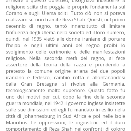
arrivare a questo obiettivo, bisognava indebolire la
religione sciita che poggia le proprie fondamenta sul
Corano e sugli Ulema sciiti. Tutto ciò non si poteva
realizzare se non tramite Reza Shah. Questi, nel primo
decennio di regno, tentò innanzitutto di limitare
l’influenza degli Ulema nella società ed il loro numero,
quindi, nel 1935 vietò alle donne iraniane di portare
l’hejab e negli ultimi anni del regno proibì lo
svolgimento delle cerimonie e delle manifestazioni
religiose. Nella seconda metà del regno, si fece
assertore della teoria della razza e prendendo a
pretesto la comune origine ariana dei due popoli
iraniano e tedesco, cambiò rotta e allontanandosi
dalla Gran Bretagna si rivolse alla Germania,
tecnologicamente molto superiore. Questo fatto fu
uno dei motivi per cui, dopo la fine della seconda
guerra mondiale, nel 1942 il governo inglese insistette
sulle sue dimissioni ed egli fu mandato in esilio nella
città di Johannesburg in Sud Africa e poi nelle isole
Mauritius. Le oppressioni, le ingiustizie ed il duro
comportamento di Reza Shah nei confronti di coloro