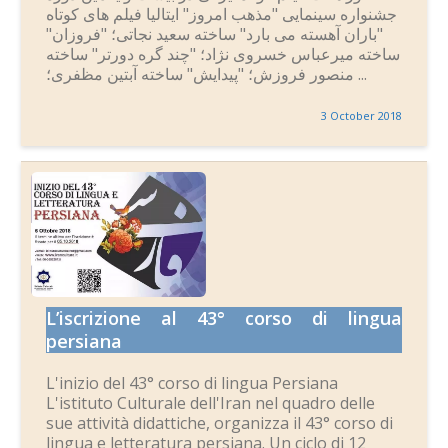
جشنواره سینمایی "مذهب امروز" ایتالیا فیلم های کوتاه
"باران آهسته می بارد" ساخته سعید نجاتی؛ "فروزان"
ساخته میرعباس خسروی نژاد؛ "چند گره دورتر" ساخته
منصور فروزش؛ "پیدایش" ساخته آبتین مظفری؛ ...
3 October 2018
L’iscrizione al 43° corso di lingua
persiana
L'inizio del 43° corso di lingua Persiana
L'istituto Culturale dell'Iran nel quadro delle
sue attività didattiche, organizza il 43° corso di
lingua e letteratura persiana. Un ciclo di 12