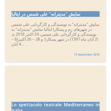
نمایش “مدیترانه” علی شمس در ایتالیا
نمایش "مدیترانه" به نویسندگی و کارگردانی علی شمس
در شهرهای رم و پسکارا ایتالیا نمایش "مدیترانه" به
نویسندگی و کارگردانی علی شمس، 24 اکتبر 2018 م.
(2 آبان ماه 1397) در شهر پسکارا؛ و 28 – 26 اکتبر(6 –
4 آبان ...
13 September 2018
Lo spettacolo teatrale Mediterraneo in
Italia.