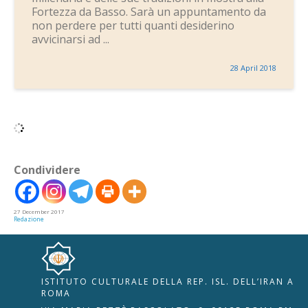
Fortezza da Basso. Sarà un appuntamento da
non perdere per tutti quanti desiderino
avvicinarsi ad ...
28 April 2018
Condividere
27 December 2017
Redazione
ISTITUTO CULTURALE DELLA REP. ISL. DELL’IRAN A
🇮🇹
🇬🇧
RIPRISTINA
ROMA