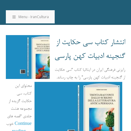
Menu - IranCultura
انتشار کتاب سی حکایت از
گنجینه ادبیات کهن پارسی
رایزنی فرهنگی ایران در ایتالیا کتاب “سی حکایت
از گنجینه ادبیات کهن پارسی” را به چاپ رساند.
محتوای این
کتاب، سی
حکایت گزیده از
مجموعه هشت
جلدی “قصه های
خوب
Continue