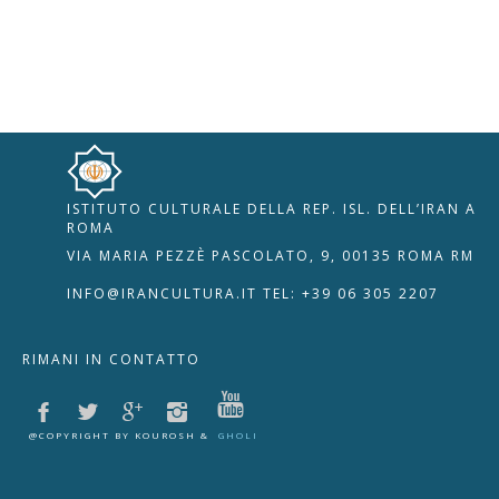
ISTITUTO CULTURALE DELLA REP. ISL. DELL’IRAN A
🇮🇹
🇬🇧
RIPRISTINA
ROMA
VIA MARIA PEZZÈ PASCOLATO, 9, 00135 ROMA RM
-A
Attuale: 100%
+A
INFO@IRANCULTURA.IT
TEL: +39 06 305 2207
Alto Contrasto
RIMANI IN CONTATTO
Modalità Scura
Disattiva Immagini
Evidenzia Link
@COPYRIGHT BY KOUROSH &
GHOLI
Modalità Lettura