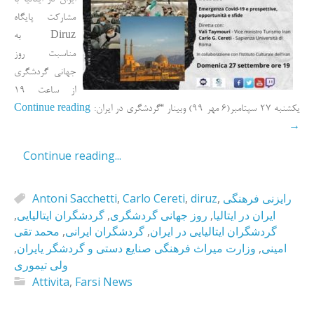
ایران در ایتالیا با
مشارکت پایگاه
Diruz به
مناسبت روز
جهانی گردشگری
از ساعت 19
Continue reading
یکشنبه 27 سپتامبر(6 مهر 99) وبینار “گردشگری در ایران:
→
Continue reading...
Antoni Sacchetti
,
Carlo Cereti
,
diruz
,
رایزنی فرهنگی
,
گردشگران ایتالیایی
,
روز جهانی گردشگری
,
ایران در ایتالیا
محمد تقی
,
گردشگران ایرانی
,
گردشگران ایتالیایی در ایران
,
وزارت میراث فرهنگی صنایع دستی و گردشگر یایران
,
امینی
ولی تیموری
Attivita
,
Farsi News