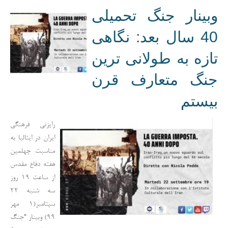
وبینار جنگ تحمیلی
40 سال بعد: نگاهی
تازه به طولانی ترین
جنگ متعارف قرن
بیستم
رایزنی فرهنگی
ایران در ایتالیا به
مناسبت چهلمین
هفته دفاع مقدس
از ساعت 19 روز
سه شنبه 22
سپتامبر(1 مهر
99) وبینار “جنگ