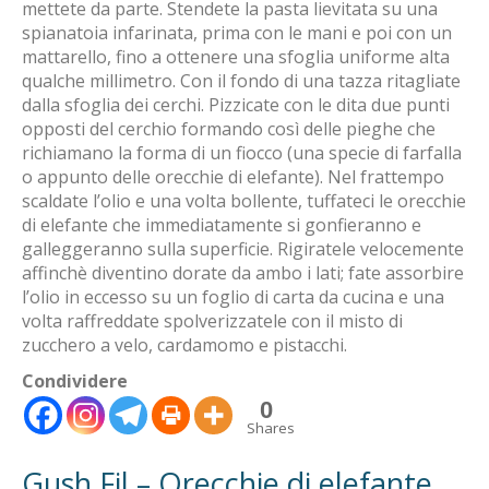
mettete da parte. Stendete la pasta lievitata su una
spianatoia infarinata, prima con le mani e poi con un
mattarello, fino a ottenere una sfoglia uniforme alta
qualche millimetro. Con il fondo di una tazza ritagliate
dalla sfoglia dei cerchi. Pizzicate con le dita due punti
opposti del cerchio formando così delle pieghe che
richiamano la forma di un fiocco (una specie di farfalla
o appunto delle orecchie di elefante). Nel frattempo
scaldate l’olio e una volta bollente, tuffateci le orecchie
di elefante che immediatamente si gonfieranno e
galleggeranno sulla superficie. Rigiratele velocemente
affinchè diventino dorate da ambo i lati; fate assorbire
l’olio in eccesso su un foglio di carta da cucina e una
volta raffreddate spolverizzatele con il misto di
zucchero a velo, cardamomo e pistacchi.
Condividere
0
Shares
Gush Fil – Orecchie di elefante