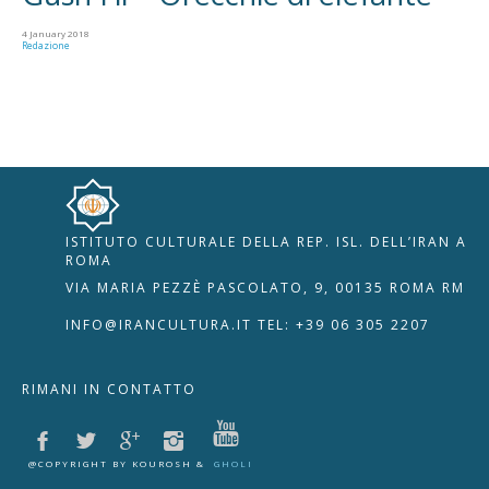
4 January 2018
Redazione
ISTITUTO CULTURALE DELLA REP. ISL. DELL’IRAN A
🇮🇹
🇬🇧
RIPRISTINA
ROMA
VIA MARIA PEZZÈ PASCOLATO, 9, 00135 ROMA RM
-A
Attuale: 100%
+A
INFO@IRANCULTURA.IT
TEL: +39 06 305 2207
Alto Contrasto
RIMANI IN CONTATTO
Modalità Scura
Disattiva Immagini
Evidenzia Link
@COPYRIGHT BY KOUROSH &
GHOLI