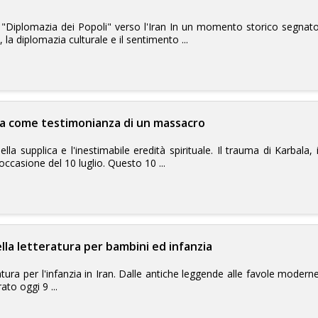
e la "Diplomazia dei Popoli" verso l'Iran In un momento storico segn
la diplomazia culturale e il sentimento ...
era come testimonianza di un massacro
ella supplica e l'inestimabile eredità spirituale. Il trauma di Karbala, i
 occasione del 10 luglio. Questo 10 ...
ella letteratura per bambini ed infanzia
atura per l'infanzia in Iran. Dalle antiche leggende alle favole moderne
ato oggi 9 ...