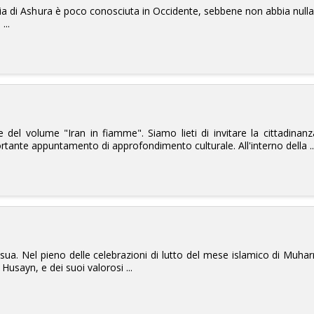
ia di Ashura è poco conosciuta in Occidente, sebbene non abbia nulla da
...
e del volume "Iran in fiamme". Siamo lieti di invitare la cittadinanz
tante appuntamento di approfondimento culturale. All'interno della ..
asua. Nel pieno delle celebrazioni di lutto del mese islamico di Muha
sayn, e dei suoi valorosi ...