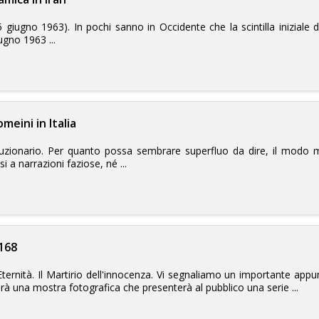
 giugno 1963). In pochi sanno in Occidente che la scintilla iniziale de
ugno 1963 ...
meini in Italia
luzionario. Per quanto possa sembrare superfluo da dire, il modo 
si a narrazioni faziose, né ...
168
l'Eternità. Il Martirio dell'innocenza. Vi segnaliamo un importante
rà una mostra fotografica che presenterà al pubblico una serie ...