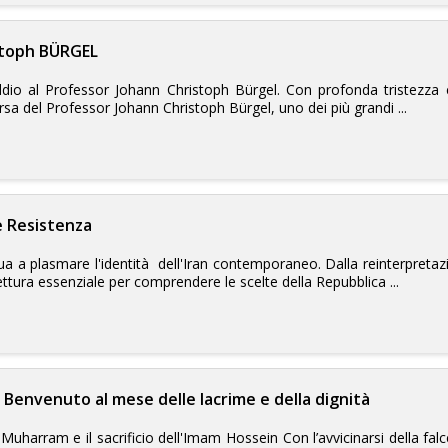
stoph BÜRGEL
Addio al Professor Johann Christoph Bürgel. Con profonda tristezza e 
a del Professor Johann Christoph Bürgel, uno dei più grandi ...
e Resistenza
nua a plasmare l'identità dell'Iran contemporaneo. Dalla reinterpretazi
ettura essenziale per comprendere le scelte della Repubblica ...
: Benvenuto al mese delle lacrime e della dignità
Muharram e il sacrificio dell'Imam Hossein Con l’avvicinarsi della fa