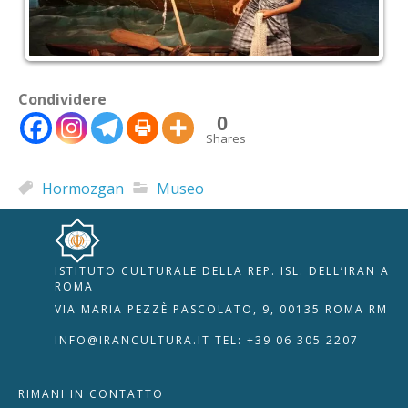
Condividere
0
Shares
Hormozgan
Museo
ISTITUTO CULTURALE DELLA REP. ISL. DELL’IRAN A
🇮🇹
🇬🇧
RIPRISTINA
ROMA
VIA MARIA PEZZÈ PASCOLATO, 9, 00135 ROMA RM
-A
Attuale: 100%
+A
INFO@IRANCULTURA.IT
TEL: +39 06 305 2207
Alto Contrasto
RIMANI IN CONTATTO
Modalità Scura