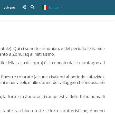
Italian
هموطن
▼
entale). Qui ci sono testimonianze del periodo ilkhanide
amento a Zonuraq al mitraismo.
ortile della casa di sopra) è circondato dalle montagne ad
finestre colorate (alcune risalenti al periodo safavide),
ini e nei vicoli, e alle donne del villaggio che indossano
o, la fortezza Zonuraq, i campi estivi delle tribù nomadi
stante racchiuda tutte le loro caratteristiche, è meno