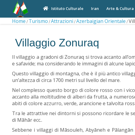
Iran
Arte & Cultura
Istituto Culturale
Home
Turismo
Attrazioni
Azerbaigian Orientale
Vi
Villaggio Zonuraq
Il villaggio a gradoni di Zonuraq si trova accanto all’
e safavide; ma considerando le immagini di alcune lapid
Questo villaggio di montagna, che è il più antico villagg
un’altezza di circa 1700 metri sul livello del mare.
Nel complesso questo borgo di colore rosso con i vicoli 
accanto alla moltitudine di alberi da frutta, a numerose 
abiti di colore azzurro, verde, arancione e talvolta ross
Tra le attrattive nei dintorni si possono ricordare le s
di Māhār ecc..
Sebbene i villaggi di Māsouleh, Abyāneh e Pālangān si