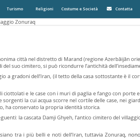
Turismo
Religioni
Costume e Società
Contatta
llaggio Zonuraq
omonima città nel distretto di Marand (regione Azerbāijān ori
i del suo cimitero, si può ricondurre l’antichità dell’insedi
io a gradoni dell’Iran, (il tetto della casa sottostante è il c
ciottolati e le case con i muri di paglia e fango con porte e 
sorgenti la cui acqua scorre nel cortile delle case, nei giard
o, ha conservato la propria identità storica.
eguenti: la cascata Damji Ghyeh, l’antico cimitero del villaggi
ano tra i più belli e noti dell’Iran, tuttavia Zonuraq, nono