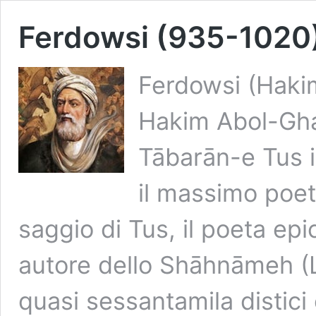
Ferdowsi (935-1020
Ferdowsi (Haki
Hakim Abol-Gha
Tābarān-e Tus i
il massimo poeta
saggio di Tus, il poeta ep
autore dello Shāhnāmeh (L
quasi sessantamila distici