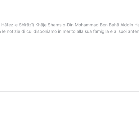
feẓ-e Shīrāzī) Khāje Shams o-Din Mohammad Ben Bahā Alddin Hafez 
le notizie di cui disponiamo in merito alla sua famiglia e ai suoi a