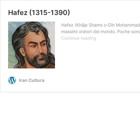
Hafez (1315-1390)
Hafez (Khāje Shams o-Dīn Moḥammad Ḥā
massimi oratori del mondo. Poche sono 
Hafez
Continue reading
(1315-
1390)
Iran Cultura