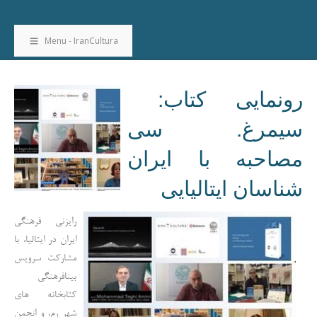
Menu - IranCultura
رونمایی کتاب:
سیمرغ. سی
مصاحبه با ایران
شناسان ایتالیایی
رایزنی فرهنگی
ایران در ایتالیا، با
مشارکت سرویس
بینافرهنگی
کتابخانه های
شهر رم، و انجمن