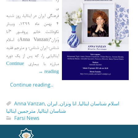
زن
ی
فرهنگی ایران در ایتالیا، روز شنبه
4 بهمن ماه 1399، وبینار
نکوداشت خانم پروفسور “آنا
وَنزان”(Anna Vanzan) اسلام
شناس؛ ایران شناس؛ و مترجم فقید
ایتالیایی را، که پس از یک دوره
Continue
مبارزه با بیماری
→
reading
Continue reading...
Anna Vanzan
,
ایران
,
انا ونزان
,
اسلام شناسان ایتالیا
مترجمین ایتالیا
,
شناسان ایتالیا
Farsi News