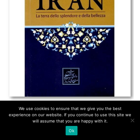
🇮🇹
🇬🇧
RIPRISTINA
-A
Attuale: 100%
+A
Alto Contrasto
Modalità Scura
Disattiva Immagini
Evidenzia Link
Modalità Lettura
Navigazione Tastiera
Cursore Grande
IRAN
Guida Lettura
We use cookies to ensure that we give you the best
experience on our website. If you continue to use this site we
Lettura Vocale
Leggi
will assume that you are happy with it.
1983
Ok
Segnala Problema