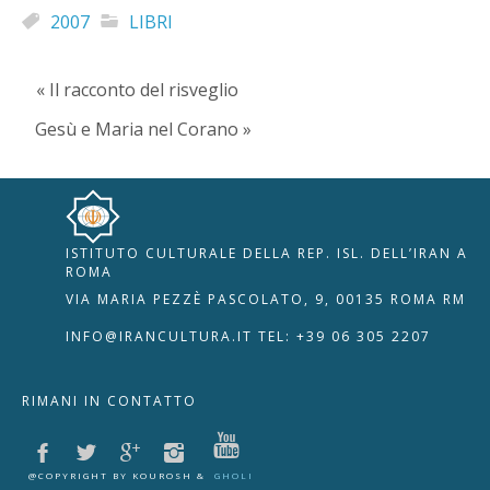
2007
LIBRI
« Il racconto del risveglio
Gesù e Maria nel Corano »
ISTITUTO CULTURALE DELLA REP. ISL. DELL’IRAN A
🇮🇹
🇬🇧
RIPRISTINA
ROMA
VIA MARIA PEZZÈ PASCOLATO, 9, 00135 ROMA RM
-A
Attuale: 100%
+A
INFO@IRANCULTURA.IT
TEL: +39 06 305 2207
Alto Contrasto
RIMANI IN CONTATTO
Modalità Scura
Disattiva Immagini
Evidenzia Link
@COPYRIGHT BY KOUROSH &
GHOLI