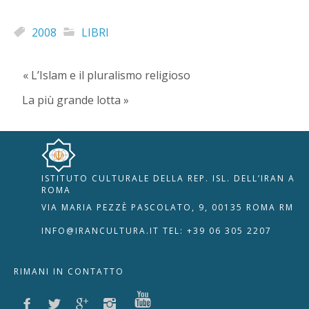
2008
LIBRI
« L’Islam e il pluralismo religioso
La più grande lotta »
ISTITUTO CULTURALE DELLA REP. ISL. DELL’IRAN A
🇮🇹
🇬🇧
RIPRISTINA
ROMA
VIA MARIA PEZZÈ PASCOLATO, 9, 00135 ROMA RM
-A
Attuale: 100%
+A
INFO@IRANCULTURA.IT
TEL: +39 06 305 2207
Alto Contrasto
RIMANI IN CONTATTO
Modalità Scura
Disattiva Immagini