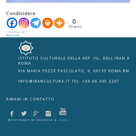
Condividere
0
Shares
3 November 2017
Redazione
ISTITUTO CULTURALE DELLA REP. ISL. DELL’IRAN A
🇮🇹
🇬🇧
RIPRISTINA
ROMA
VIA MARIA PEZZÈ PASCOLATO, 9, 00135 ROMA RM
-A
Attuale: 100%
+A
INFO@IRANCULTURA.IT
TEL: +39 06 305 2207
Alto Contrasto
RIMANI IN CONTATTO
Modalità Scura
Disattiva Immagini
Evidenzia Link
@COPYRIGHT BY KOUROSH &
GHOLI
Modalità Lettura