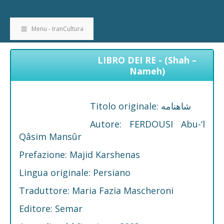
Menu - IranCultura
LIBRO DEI RE - (Shah –
Nameh)
Titolo originale: شاهنامه
Autore: FERDOUSI Abu-‘l
Qâsim Mansûr
Prefazione: Majid Karshenas
Lingua originale: Persiano
Traduttore: Maria Fazia Mascheroni
Editore: Semar