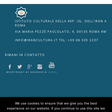
ISTITUTO CULTURALE DELLA REP. ISL. DELL’IRAN A
🇮🇹
🇬🇧
RIPRISTINA
ROMA
VIA MARIA PEZZÈ PASCOLATO, 9, 00135 ROMA RM
-A
Attuale: 100%
+A
INFO@IRANCULTURA.IT
TEL: +39 06 305 2207
Alto Contrasto
RIMANI IN CONTATTO
Modalità Scura
Disattiva Immagini
Evidenzia Link
@COPYRIGHT BY KOUROSH &
GHOLI
Modalità Lettura
Navigazione Tastiera
Cursore Grande
Guida Lettura
We use cookies to ensure that we give you the best
experience on our website. If you continue to use this site we
Lettura Vocale
Leggi