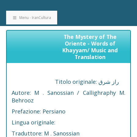
Menu - IranCultura
The Mystery of The
Oriente - Words of
Khayyam/ Music and
Translation
Titolo originale: راز شرق
Autore: M . Sanossian / Callighraphy M.
Behrooz
Prefazione: Persiano
Lingua originale:
Traduttore: M . Sanossian