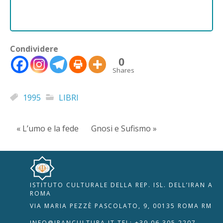
Condividere
0
Shares
1995
LIBRI
« L’umo e la fede
Gnosi e Sufismo »
ISTITUTO CULTURALE DELLA REP. ISL. DELL’IRAN A
🇮🇹
🇬🇧
RIPRISTINA
ROMA
VIA MARIA PEZZÈ PASCOLATO, 9, 00135 ROMA RM
-A
Attuale: 100%
+A
INFO@IRANCULTURA.IT
TEL: +39 06 305 2207