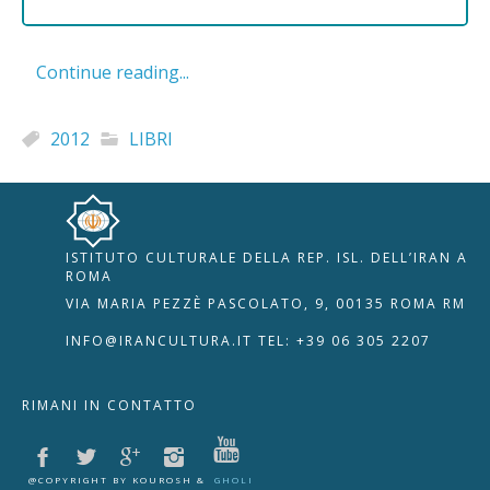
Continue reading...
2012
LIBRI
ISTITUTO CULTURALE DELLA REP. ISL. DELL’IRAN A
🇮🇹
🇬🇧
RIPRISTINA
ROMA
VIA MARIA PEZZÈ PASCOLATO, 9, 00135 ROMA RM
-A
Attuale: 100%
+A
INFO@IRANCULTURA.IT
TEL: +39 06 305 2207
Alto Contrasto
RIMANI IN CONTATTO
Modalità Scura
Disattiva Immagini
Evidenzia Link
@COPYRIGHT BY KOUROSH &
GHOLI