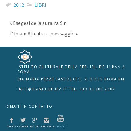
2012
LIBRI
« Esegesi della sura Ya Sin
L’ Imam Alì e il suo messaggio »
ISTITUTO CULTURALE DELLA REP. ISL. DELL’IRAN A
🇮🇹
🇬🇧
RIPRISTINA
ROMA
VIA MARIA PEZZÈ PASCOLATO, 9, 00135 ROMA RM
-A
Attuale: 100%
+A
INFO@IRANCULTURA.IT
TEL: +39 06 305 2207
Alto Contrasto
RIMANI IN CONTATTO
Modalità Scura
Disattiva Immagini
Evidenzia Link
@COPYRIGHT BY KOUROSH &
GHOLI