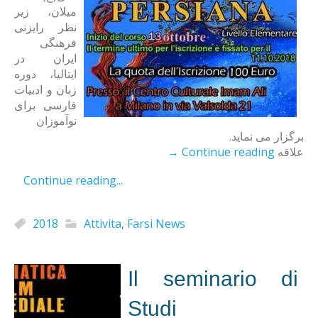
میلان، زیر
نظر رایزنی
فرهنگی
ایران در
ایتالیا، دوره
زبان و ادبیات
فارسی برای
نوآموزان
برگزار می نماید.
→
Continue reading
علاقه
Continue reading...
2018
Attivita
,
Farsi News
Il seminario di
Studi