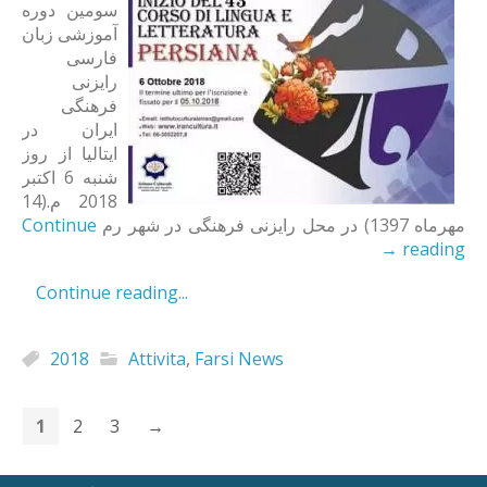
سومین دوره
آموزشی زبان
فارسی
رایزنی
فرهنگی
ایران در
ایتالیا از روز
شنبه 6 اکتبر
2018 م.(14
Continue
مهرماه 1397) در محل رایزنی فرهنگی در شهر رم
→
reading
Continue reading...
2018
Attivita
,
Farsi News
1
2
3
→