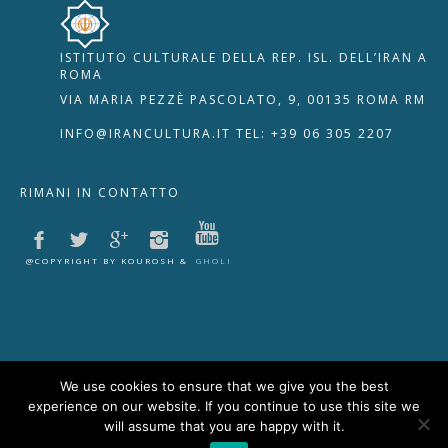
ISTITUTO CULTURALE DELLA REP. ISL. DELL’IRAN A
🇮🇹
🇬🇧
RIPRISTINA
ROMA
VIA MARIA PEZZÈ PASCOLATO, 9, 00135 ROMA RM
-A
Attuale: 100%
+A
INFO@IRANCULTURA.IT
TEL: +39 06 305 2207
Alto Contrasto
RIMANI IN CONTATTO
Modalità Scura
Disattiva Immagini
Evidenzia Link
@COPYRIGHT BY KOUROSH &
GHOLI
Modalità Lettura
Navigazione Tastiera
Cursore Grande
Guida Lettura
We use cookies to ensure that we give you the best
experience on our website. If you continue to use this site we
Lettura Vocale
Leggi
will assume that you are happy with it.