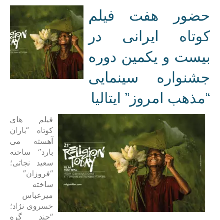
حضور هفت فیلم
کوتاه ایرانی در
بیست و یکمین دوره
جشنواره سینمایی
“مذهب امروز” ایتالیا
فیلم های
کوتاه “باران
آهسته می
بارد” ساخته
سعید نجاتی؛
“فروزان”
ساخته
میرعباس
خسروی نژاد؛
“چند گره