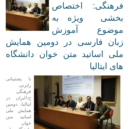
فرهنگی: اختصاص
بخشی ویژه به
موضوع آموزش
زبان فارسی در دومین همایش
ملی اساتید متن خوان دانشگاه
های ایتالیا
با پشتیبانی
رایزنی
فرهنگی
ج.ا.ایران در
ایتالیا، دومین
همایش ملی
اساتید متن
خوان