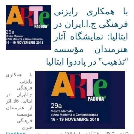
با همکاری رایزنی
فرهنگی ج.ا.ایران در
ایتالیا: نمایشگاه آثار
هنرمندان مؤسسه
“تذهیب” در پاددوا ایتالیا
با همکاری
رایزنی
فرهنگی
ج.ا.ایران در
ایتالیا، 36 اثر
از هنرمندان
موسسه
فرهنگی
هنری
Continue
“تذهیب” 28 – 25 آبان ماه 1397 در بیست و نهمین