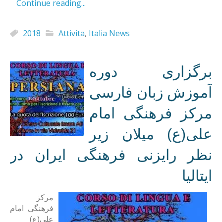
Continue reading...
2018
Attivita
,
Italia News
برگزاری دوره
آموزش زبان فارسی
مرکز فرهنگی امام
علی(ع) میلان زیر
نظر رایزنی فرهنگی ایران در
ایتالیا
مرکز
فرهنگی امام
علی(ع)