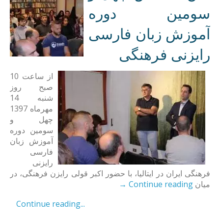
سومین دوره
آموزش زبان فارسی
رایزنی فرهنگی
از ساعت 10
صبح روز
شنبه 14
مهرماه 1397
چهل و
سومین دوره
آموزش زبان
فارسی
رایزنی
فرهنگی ایران در ایتالیا، با حضور اکبر قولی رایزن فرهنگی، در
→
Continue reading
میان
Continue reading...