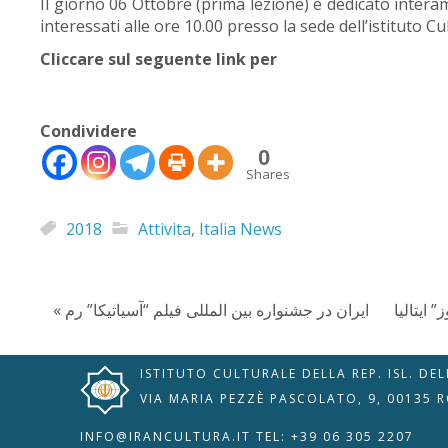
Il giorno 06 Ottobre (prima lezione) è dedicato interamen
interessati alle ore 10.00 presso la sede dell’istituto C
Cliccare sul seguente link per
Condividere
0
Shares
🇮🇹
🇬🇧
RIPRISTINA
2018
Attivita
,
Italia News
-A
Attuale: 100%
+A
Modalità
« ایران در جشنواره بین المللی فیلم “آسیاتیکا” رم
Alto Contrasto
Lettura
Modalità Scura
Navigazione
Disattiva
Tastiera
ISTITUTO CULTURALE DELLA REP. ISL. DE
Immagini
Cursore
VIA MARIA PEZZÈ PASCOLATO, 9, 00135 
Evidenzia Link
Grande
Guida Lettura
INFO@IRANCULTURA.IT
TEL: +39 06 305 2207