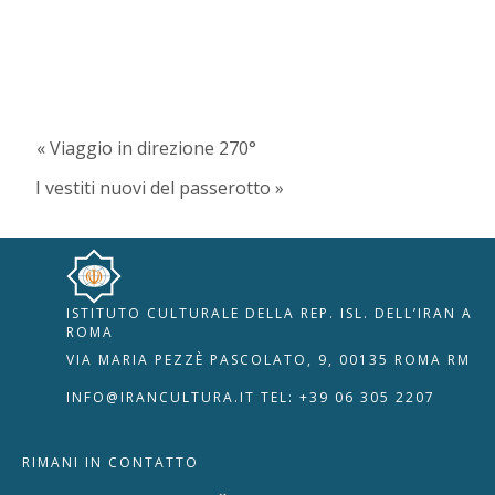
« Viaggio in direzione 270°
I vestiti nuovi del passerotto »
ISTITUTO CULTURALE DELLA REP. ISL. DELL’IRAN A
🇮🇹
🇬🇧
RIPRISTINA
ROMA
VIA MARIA PEZZÈ PASCOLATO, 9, 00135 ROMA RM
-A
Attuale: 100%
+A
INFO@IRANCULTURA.IT
TEL: +39 06 305 2207
Alto Contrasto
RIMANI IN CONTATTO
Modalità Scura