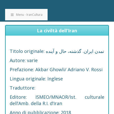
Menu - IranCultura
La civiltà dell’Iran
Titolo originale: تمدن ایران. گذشته، حال و آینده
Autore: varie
Prefazione: Akbar Ghowli/ Adriano V. Rossi
Lingua originale: Inglese
Traduttore:
Editore: ISMEO/MNAOR/Ist. culturale
dell’Amb. della R.I. d’Iran
Anno di pubblicazione: 2018