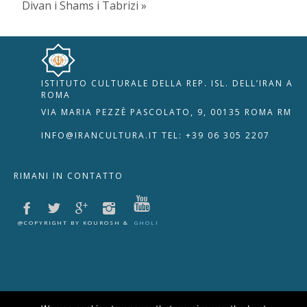
Divan i Shams i Tabrizi »
ISTITUTO CULTURALE DELLA REP. ISL. DELL’IRAN A
🇮🇹
🇬🇧
RIPRISTINA
ROMA
VIA MARIA PEZZÈ PASCOLATO, 9, 00135 ROMA RM
-A
Attuale: 100%
+A
INFO@IRANCULTURA.IT
TEL: +39 06 305 2207
Alto Contrasto
RIMANI IN CONTATTO
Modalità Scura
Disattiva Immagini
Evidenzia Link
@COPYRIGHT BY KOUROSH &
GHOLI
Modalità Lettura
Navigazione Tastiera
Cursore Grande
Guida Lettura