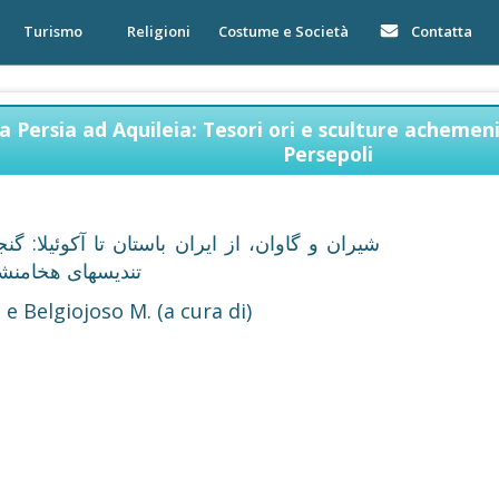
Turismo
Religioni
Costume e Società
Contatta
ica Persia ad Aquileia: Tesori ori e sculture acheme
Persepoli
تندیسهای هخامنش
 e Belgiojoso M. (a cura di)