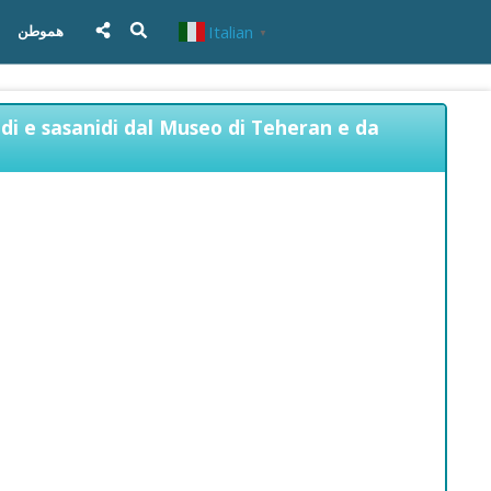
Italian
هموطن
▼
nidi e sasanidi dal Museo di Teheran e da