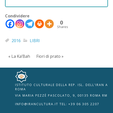
Condividere
0
Shares
2016
LIBRI
« La Ka’Bah
Fiori di prato »
ISTITUTO CULTURALE DELLA REP. ISL. DELL’IRAN A
🇮🇹
🇬🇧
RIPRISTINA
ROMA
VIA MARIA PEZZÈ PASCOLATO, 9, 00135 ROMA RM
-A
Attuale: 100%
+A
INFO@IRANCULTURA.IT
TEL: +39 06 305 2207