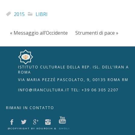
2015
LIBRI
« Messaggio all’Occidente
Strumenti di pace »
ISTITUTO CULTURALE DELLA REP. ISL. DELL’IRAN A
🇮🇹
🇬🇧
RIPRISTINA
ROMA
VIA MARIA PEZZÈ PASCOLATO, 9, 00135 ROMA RM
-A
Attuale: 100%
+A
INFO@IRANCULTURA.IT
TEL: +39 06 305 2207
Alto Contrasto
RIMANI IN CONTATTO
Modalità Scura
Disattiva Immagini
Evidenzia Link
@COPYRIGHT BY KOUROSH &
GHOLI