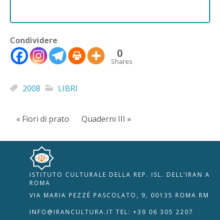
Condividere
0
Shares
2008
LIBRI
« Fiori di prato
Quaderni III »
ISTITUTO CULTURALE DELLA REP. ISL. DELL’IRAN A
🇮🇹
🇬🇧
RIPRISTINA
ROMA
VIA MARIA PEZZÈ PASCOLATO, 9, 00135 ROMA RM
-A
Attuale: 100%
+A
INFO@IRANCULTURA.IT
TEL: +39 06 305 2207