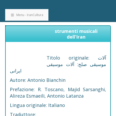
Menu - IranCultura
strumenti musicali
dell’Iran
Titolo originale: آلات
موسیقی صلح: آلات موسیقی
ایرانی
Autore: Antonio Bianchin
Prefazione: R. Toscano, Majid Sarsanghi,
Alireza Esmaeili, Antonio Latanza
Lingua originale: Italiano
Traduttore: