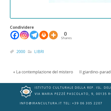
Condividere
0
Shares
🇮🇹
🇬🇧
RIPRISTINA
2000
LIBRI
-A
Attuale: 100%
+A
Modalità
« La contemplazione del mistero
Il giardino-parad
Alto Contrasto
Lettura
Modalità Scura
Navigazione
Disattiva
Tastiera
ISTITUTO CULTURALE DELLA REP. ISL. DE
Immagini
Cursore
VIA MARIA PEZZÈ PASCOLATO, 9, 00135 
Evidenzia Link
Grande
Guida Lettura
INFO@IRANCULTURA.IT
TEL: +39 06 305 2207
Lettura
Leggi