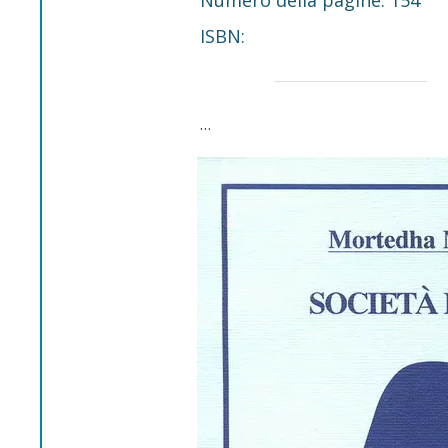
Numero della pagine: 154
ISBN:
…