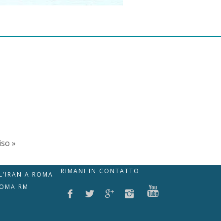
iso »
RIMANI IN CONTATTO
LL’IRAN A ROMA
ROMA RM