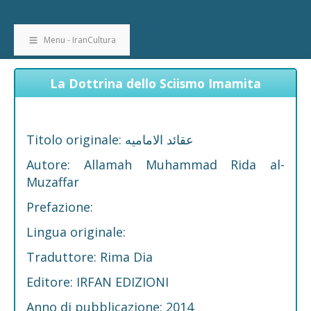
Menu - IranCultura
La Dottrina dello Sciismo Imamita
Titolo originale: عقائد الاماميه
Autore: Allamah Muhammad Rida al-
Muzaffar
Prefazione:
Lingua originale:
Traduttore: Rima Dia
Editore: IRFAN EDIZIONI
Anno di pubblicazione: 2014