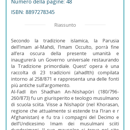
Numero della pagine: 48
ISBN: 8897278345
Riassunto
Secondo la tradizione islamica, la Parusia
dell’Imam al-Mahdi, l’Imam Occulto, porrà fine
all’era oscura della presente umanità e
inaugurerà un Governo universale restaurando
la Tradizione primordiale. Quest’ opera è una
raccolta di 23 tradizioni (ahadīth) compilata
intorno al 258/871 e rappresenta una delle fonti
più antiche sull’argomento.
Al-Fadl ibn Shadhan An-Nishapūri (180/796-
260/873) fu un giurisperito e teologo musulmano
di scuola sciita. Visse a Nishapūr (nel Khorasan,
regione che attualmente si estende tra l’Iran e r
Afghanistan) e fu tra i compagni del Decimo e
dell’Undicesimo Imam dei musulmani sciiti
duodecimani. Il suo mausoleo si trova nel sito