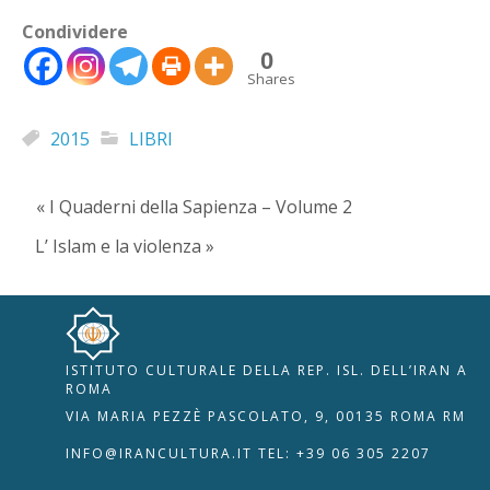
Condividere
0
Shares
2015
LIBRI
« I Quaderni della Sapienza – Volume 2
L’ Islam e la violenza »
ISTITUTO CULTURALE DELLA REP. ISL. DELL’IRAN A
🇮🇹
🇬🇧
RIPRISTINA
ROMA
VIA MARIA PEZZÈ PASCOLATO, 9, 00135 ROMA RM
-A
Attuale: 100%
+A
INFO@IRANCULTURA.IT
TEL: +39 06 305 2207