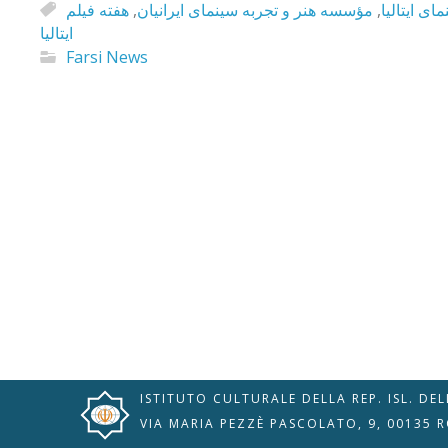
هفته فیلم
,
مؤسسه هنر و تجربه سینمای ایرانیان
,
ای ایتالیا
ایتالیا
Farsi News
🇮🇹
🇬🇧
RIPRISTINA
-A
Attuale: 100%
+A
Modalità
Alto Contrasto
Lettura
Modalità Scura
Navigazione
Disattiva
Tastiera
ISTITUTO CULTURALE DELLA REP. ISL. DE
Immagini
Cursore
VIA MARIA PEZZÈ PASCOLATO, 9, 00135 
Evidenzia Link
Grande