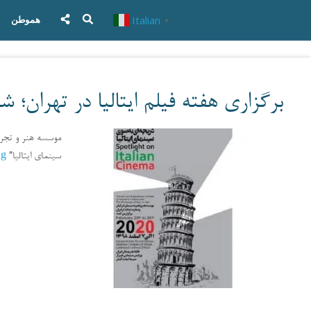
Italian
هموطن
▼
برگزاری هفته فیلم ایتالیا در تهران؛ ش
ng
سینمای ایتالیا”