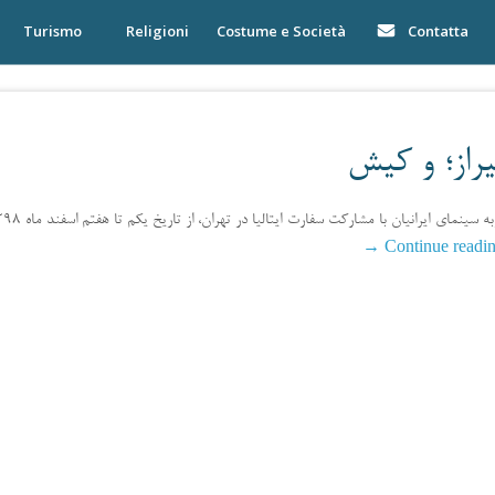
Turismo
Religioni
Costume e Società
Contatta
یراز؛ و کیش
→
Continue readi