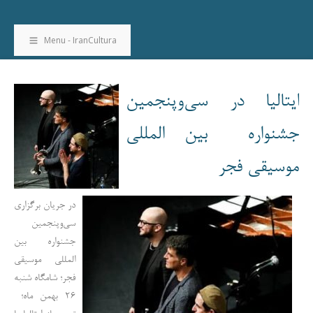
Menu - IranCultura
ایتالیا در سی‌وپنجمین
جشنواره بین المللی
موسیقی فجر
در جریان برگزاری
سی‌وپنجمین
جشنواره بین
المللی موسیقی
فجر؛ شامگاه شنبه
۲۶ بهمن ماه؛