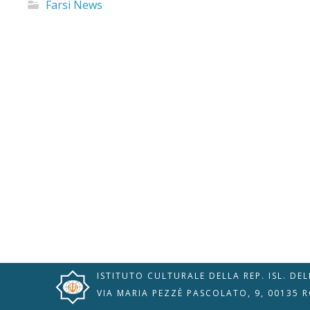
Farsi News
🇮🇹
🇬🇧
RIPRISTINA
-A
Attuale: 100%
+A
Modalità
Alto Contrasto
Lettura
Modalità Scura
Navigazione
Disattiva
Tastiera
ISTITUTO CULTURALE DELLA REP. ISL. DE
Immagini
Cursore
VIA MARIA PEZZÈ PASCOLATO, 9, 00135 
Evidenzia Link
Grande