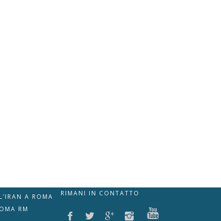
RIMANI IN CONTATTO
LL’IRAN A ROMA
ROMA RM