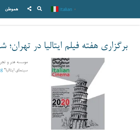
Italian
هموطن
▼
برگزاری هفته فیلم ایتالیا در تهران؛ ش
ng
سینمای ایتالیا”