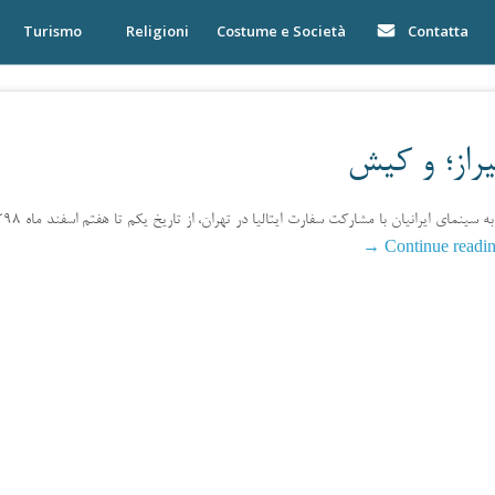
Turismo
Religioni
Costume e Società
Contatta
یراز؛ و کیش
→
Continue readi