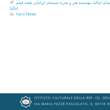
هفته فیلم
,
مؤسسه هنر و تجربه سینمای ایرانیان
,
ای ایتالیا
ایتالیا
Farsi News
🇮🇹
🇬🇧
RIPRISTINA
-A
Attuale: 100%
+A
Modalità
Alto Contrasto
Lettura
Modalità Scura
Navigazione
Disattiva
Tastiera
ISTITUTO CULTURALE DELLA REP. ISL. DE
Immagini
Cursore
VIA MARIA PEZZÈ PASCOLATO, 9, 00135 
Evidenzia Link
Grande