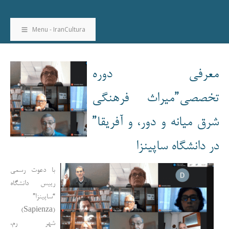
Menu - IranCultura
معرفی دوره
تخصصی”میراث فرهنگی
شرق میانه و دور، و آفریقا”
در دانشگاه ساپینزا
با دعوت رسمی
رییس دانشگاه
“ساپینزا”
(Sapienza)
شهر رم،