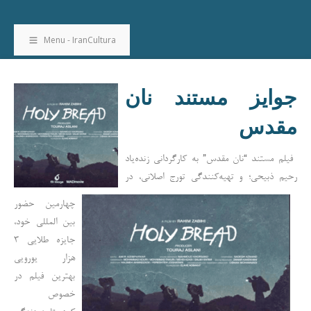
Menu - IranCultura
جوایز مستند نان
مقدس
فیلم مستند “نان مقدس” به کارگردانی زنده‌یاد
رحیم ذبیحی؛ و تهیه‌کنندگی تورج اصلانی، در
چهارمین حضور
بین المللی خود،
جایزه طلایی ۳
هزار یورویی
بهترین فیلم در
خصوص