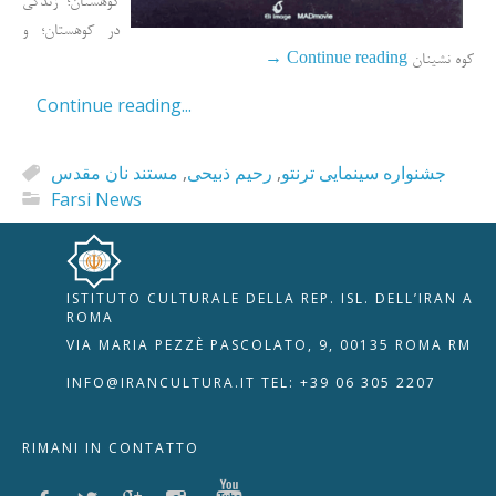
کوهستان؛ زندگی
در کوهستان؛ و
→
Continue reading
کوه نشینان
Continue reading...
مستند نان مقدس
,
رحیم ذبیحی
,
جشنواره سینمایی ترنتو
Farsi News
ISTITUTO CULTURALE DELLA REP. ISL. DELL’IRAN A
🇮🇹
🇬🇧
RIPRISTINA
ROMA
VIA MARIA PEZZÈ PASCOLATO, 9, 00135 ROMA RM
-A
Attuale: 100%
+A
INFO@IRANCULTURA.IT
TEL: +39 06 305 2207
Alto Contrasto
RIMANI IN CONTATTO
Modalità Scura
Disattiva Immagini