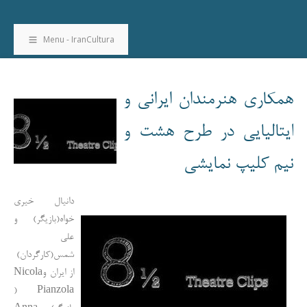
Menu - IranCultura
همکاری هنرمندان ایرانی و
ایتالیایی در طرح هشت و
نیم کلیپ نمایشی
دانیال خیری
خواه(بازیگر) و
علی
شمس(کارگردان)
از ایران وNicola
Pianzola (