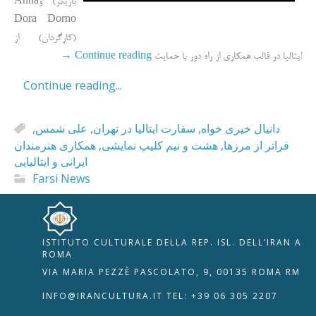
بازیگر) وAnna
Dora Dorno
(کارگردان) از
→
Continue reading
ایتالیا در قالب همکاری از راه دور با حمایت
Continue reading...
,
علی شمس
,
سفارت ایتالیا در تهران
,
دانیال خیری خواه
همکاری هنرمندان
,
هشت و نیم کلیپ نمایشی
,
فراتر از مرزها
ایرانی و ایتالیایی
Farsi News
ISTITUTO CULTURALE DELLA REP. ISL. DELL’IRAN A
🇮🇹
🇬🇧
RIPRISTINA
ROMA
VIA MARIA PEZZÈ PASCOLATO, 9, 00135 ROMA RM
-A
Attuale: 100%
+A
INFO@IRANCULTURA.IT
TEL: +39 06 305 2207