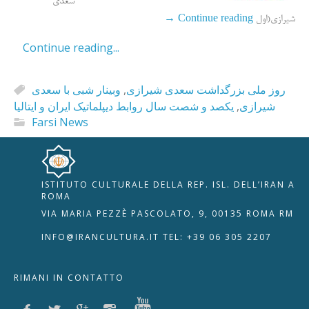
سعدی
→
Continue reading
شیرازی(اول
Continue reading...
وبینار شبی با سعدی
,
روز ملی بزرگداشت سعدی شیرازی
یکصد و شصت سال روابط دیپلماتیک ایران و ایتالیا
,
شیرازی
Farsi News
ISTITUTO CULTURALE DELLA REP. ISL. DELL’IRAN A
🇮🇹
🇬🇧
RIPRISTINA
ROMA
VIA MARIA PEZZÈ PASCOLATO, 9, 00135 ROMA RM
-A
Attuale: 100%
+A
INFO@IRANCULTURA.IT
TEL: +39 06 305 2207
Alto Contrasto
RIMANI IN CONTATTO
Modalità Scura
Disattiva Immagini