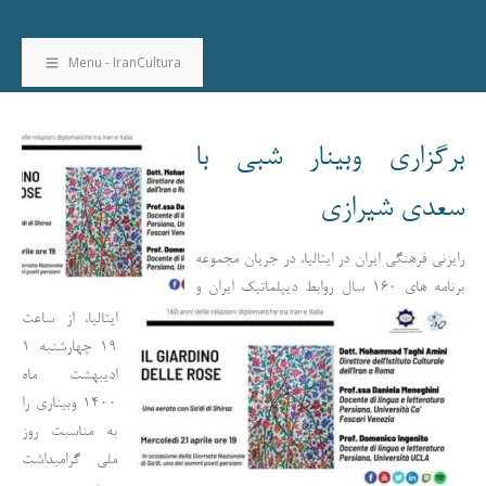
Menu - IranCultura
برگزاری وبینار شبی با
سعدی شیرازی
رایزنی فرهنگی ایران در ایتالیا، در جریان مجموعه
برنامه های 160 سال روابط دیپلماتیک ایران و
ایتالیا، از ساعت
19 چهارشنبه 1
ادیبهشت ماه
1400 وبیناری را
به مناسبت روز
ملی گرامیداشت