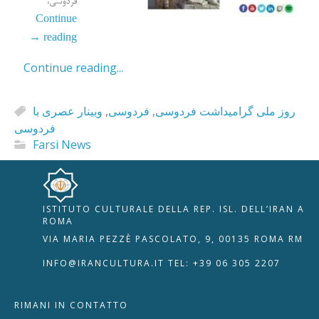
فردوسی،
Continue
→
reading
Continue reading...
وبینار عصری با
,
فردوسی
,
روز ملی گرامیداشت فردوسی
فردوسی
Farsi News
ISTITUTO CULTURALE DELLA REP. ISL. DELL’IRAN A
🇮🇹
🇬🇧
RIPRISTINA
ROMA
VIA MARIA PEZZÈ PASCOLATO, 9, 00135 ROMA RM
-A
Attuale: 100%
+A
INFO@IRANCULTURA.IT
TEL: +39 06 305 2207
Alto Contrasto
RIMANI IN CONTATTO
Modalità Scura