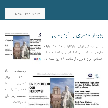
Menu - IranCultura
وبینار عصری با فردوسی
رایزنی فرهنگی ایران درایتالیا با مشارکت پایگاه
اطلاع رسانی اینترنتی ایتالیایی زبان اخبار فرهنگی
اجتماعی ایران(دیروز)، از ساعت 19 روز شنبه 25
اردیبهشت ماه
1400 وبنار
“عصری با
فردوسی” را، به
مناسبت روز ملی
گرامیداشت