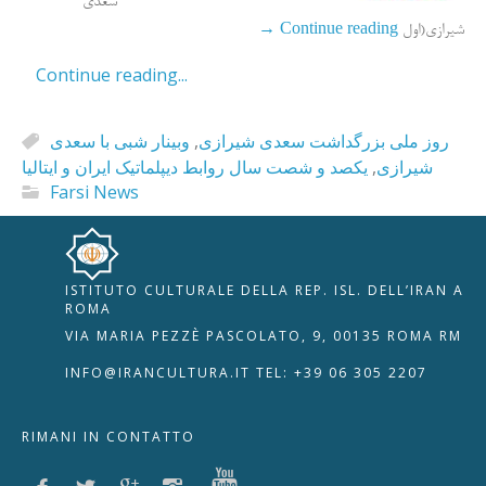
سعدی
→
Continue reading
شیرازی(اول
Continue reading...
وبینار شبی با سعدی
,
روز ملی بزرگداشت سعدی شیرازی
یکصد و شصت سال روابط دیپلماتیک ایران و ایتالیا
,
شیرازی
Farsi News
ISTITUTO CULTURALE DELLA REP. ISL. DELL’IRAN A
🇮🇹
🇬🇧
RIPRISTINA
ROMA
VIA MARIA PEZZÈ PASCOLATO, 9, 00135 ROMA RM
-A
Attuale: 100%
+A
INFO@IRANCULTURA.IT
TEL: +39 06 305 2207
Alto Contrasto
RIMANI IN CONTATTO
Modalità Scura
Disattiva Immagini