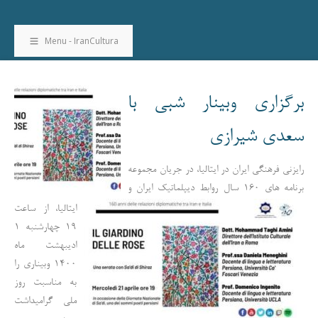
Menu - IranCultura
برگزاری وبینار شبی با
سعدی شیرازی
رایزنی فرهنگی ایران در ایتالیا، در جریان مجموعه
برنامه های 160 سال روابط دیپلماتیک ایران و
ایتالیا، از ساعت
19 چهارشنبه 1
ادیبهشت ماه
1400 وبیناری را
به مناسبت روز
ملی گرامیداشت