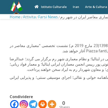
Iran
Arte & Cultura
Istituto Culturale
ری معاصر ایران در شهر رم
Farsi News
Attivita
Home
هم زمان با فراراسیدن نوروز 1398 از ساعت 14.15 روز شنبه سوم فروردین ماه 1398(23 مارچ 2019 م.) نشست تخصصی “معماری معاصر در
در ایتالیا؛ و نظام معماری شهر رم برگزار می گردد؛ عبدالرضا
تی پور رییس انجمن معماران ایرانی ایتالیا؛ و معمار فواد ربانی؛
 و معاون شهردار رم به ایراد سخن خواهند پرداخت.
اره نوروزی شامل شاهنامه خوانی و نقالی؛ اجرای موسیقی سنتی؛ و پذیرایی ایرانی
Condividere
0
Shares