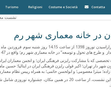
Turismo
Religioni
Costume e Società
Contatta
نشست معما
 در خانه معماری شهر رم
 طرح های تحول و توسعه” در خانه معماری شهر رم؛ واقع در Piazza fanti, 47 آغاز خواهد شد.
خصصی که با مشارکت رایزنی فرهنگی ایران؛ و انجمن معماران ایرانی 
ن شهر دار تهران؛ اکبر قولی رایزن فرهنگی ایران در ایتالیا؛ حسین ماهو
ده؛ میترا معصومی؛ و ابولحسن حاتمی؛ به همراه رییس نظام معماری؛
پس از خاتمه این نشست، از ساعت 20 در همین مکان، جشنو
.