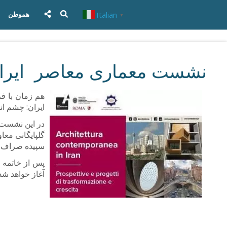
Italian
هموطن
▼
نشست معماری معاصر ایران
ایران: چشم انداز و
در این نشست ت
گلپایگانی معاو
سپیده صراف زا
آغاز خواهد شد