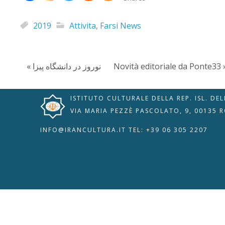
2019
Attivita
,
Farsi News
Novità editoriale da Ponte33 
« نوروز در دانشگاه پیزا
ISTITUTO CULTURALE DELLA REP. ISL. DE
🇮🇹
🇬🇧
RIPRISTINA
VIA MARIA PEZZÈ PASCOLATO, 9, 00135 
INFO@IRANCULTURA.IT
TEL: +39 06 305 2207
-A
Attuale: 100%
+A
Modalità
Alto Contrasto
Lettura
Modalità Scura
Navigazione
Disattiva
Tastiera
Immagini
Cursore
Evidenzia Link
Grande