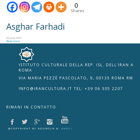
0
Shares
Asghar Farhadi
29 July 2019
Redazione
ISTITUTO CULTURALE DELLA REP. ISL. DELL’IRAN A
🇮🇹
🇬🇧
RIPRISTINA
ROMA
VIA MARIA PEZZÈ PASCOLATO, 9, 00135 ROMA RM
-A
Attuale: 100%
+A
INFO@IRANCULTURA.IT
TEL: +39 06 305 2207
Alto Contrasto
RIMANI IN CONTATTO
Modalità Scura
Disattiva Immagini
Evidenzia Link
@COPYRIGHT BY KOUROSH &
GHOLI
Modalità Lettura