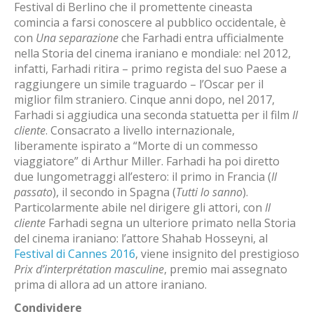
Festival di Berlino che il promettente cineasta
comincia a farsi conoscere al pubblico occidentale, è
con
Una separazione
che Farhadi entra ufficialmente
nella Storia del cinema iraniano e mondiale: nel 2012,
infatti, Farhadi ritira – primo regista del suo Paese a
raggiungere un simile traguardo – l’Oscar per il
miglior film straniero. Cinque anni dopo, nel 2017,
Farhadi si aggiudica una seconda statuetta per il film
Il
cliente
. Consacrato a livello internazionale,
liberamente ispirato a “Morte di un commesso
viaggiatore” di Arthur Miller. Farhadi ha poi diretto
due lungometraggi all’estero: il primo in Francia (
Il
passato
), il secondo in Spagna (
Tutti lo sanno
).
Particolarmente abile nel dirigere gli attori, con
Il
cliente
Farhadi segna un ulteriore primato nella Storia
del cinema iraniano: l’attore Shahab Hosseyni, al
Festival di Cannes 2016
, viene insignito del prestigioso
Prix d’interprétation masculine
, premio mai assegnato
prima di allora ad un attore iraniano.
Condividere