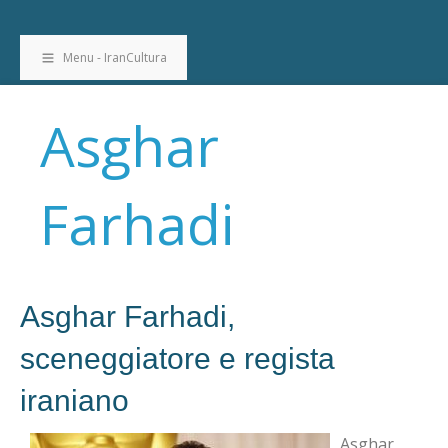
Menu - IranCultura
Asghar
Farhadi
Asghar Farhadi,
sceneggiatore e regista
iraniano
Asghar