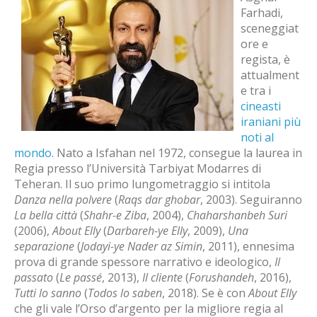
Farhadi,
sceneggiat
ore e
regista, è
attualment
e tra i
cineasti
iraniani più
noti al
mondo
. Nato a Isfahan nel 1972, consegue la laurea in
Regia presso l’Università Tarbiyat Modarres di
Teheran. Il suo primo lungometraggio si intitola
Danza nella polvere
(
Raqs dar ghobar
, 2003). Seguiranno
La bella città
(
Shahr-e Ziba
, 2004),
Chaharshanbeh Suri
(2006),
About Elly
(
Darbareh-ye Elly
, 2009),
Una
separazione
(
Jodayi-ye Nader az Simin
, 2011), ennesima
prova di grande spessore narrativo e ideologico,
Il
passato
(
Le passé
, 2013),
Il cliente
(
Forushandeh
, 2016),
Tutti lo sanno
(
Todos lo saben
, 2018). Se è con
About Elly
che gli vale l’Orso d’argento per la migliore regia al