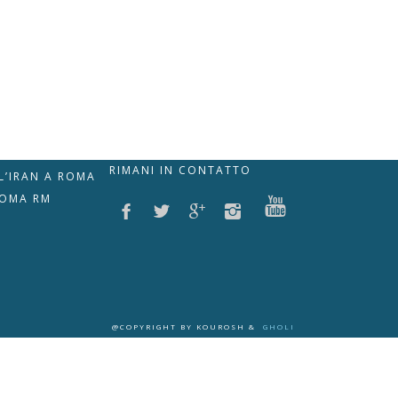
RIMANI IN CONTATTO
LL’IRAN A ROMA
ROMA RM
@COPYRIGHT BY KOUROSH &
GHOLI