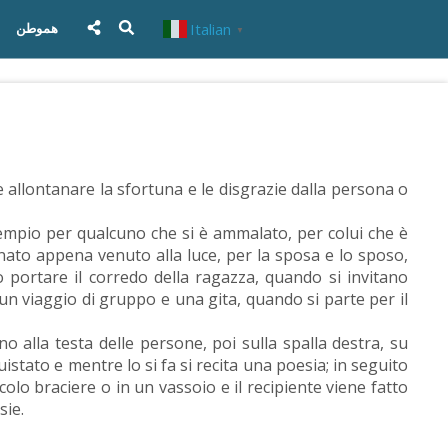
Italian
هموطن
▼
e allontanare la sfortuna e le disgrazie dalla persona o
 esempio per qualcuno che si è ammalato, per colui che è
onato appena venuto alla luce, per la sposa e lo sposo,
 portare il corredo della ragazza, quando si invitano
un viaggio di gruppo e una gita, quando si parte per il
o alla testa delle persone, poi sulla spalla destra, su
istato e mentre lo si fa si recita una poesia; in seguito
colo braciere o in un vassoio e il recipiente viene fatto
sie.