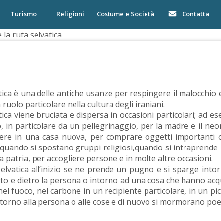
Turismo
Religioni
Costume e Società
Contatta
 la ruta selvatica
tica è una delle antiche usanze per respingere il malocchio 
 ruolo particolare nella cultura degli iraniani.
atica viene bruciata e dispersa in occasioni particolari; ad
, in particolare da un pellegrinaggio, per la madre e il ne
ivere in una casa nuova, per comprare oggetti importanti o
 quando si spostano gruppi religiosi,quando si intraprende 
a patria, per accogliere persone e in molte altre occasioni.
selvatica all’inizio se ne prende un pugno e si sparge intorn
etto e dietro la persona o intorno ad una cosa che hanno acqu
nel fuoco, nel carbone in un recipiente particolare, in un pic
orno alla persona o alle cose e di nuovo si mormorano poe