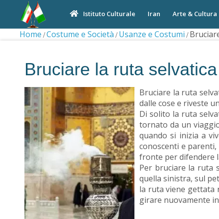
Iran
Arte & Cultura
Istituto Culturale
Home
Costume e Società
Usanze e Costumi
Bruciare
Bruciare la ruta selvatica
Bruciare la ruta selva
dalle cose e riveste un
Di solito la ruta selv
tornato da un viaggio
quando si inizia a v
conoscenti e parenti,
fronte per difendere l
Per bruciare la ruta 
quella sinistra, sul p
la ruta viene gettata 
girare nuovamente int