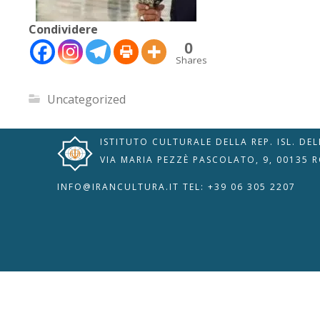
Condividere
0
Shares
Uncategorized
ISTITUTO CULTURALE DELLA REP. ISL. DE
🇮🇹
🇬🇧
RIPRISTINA
VIA MARIA PEZZÈ PASCOLATO, 9, 00135 
INFO@IRANCULTURA.IT
TEL: +39 06 305 2207
-A
Attuale: 100%
+A
Modalità
Alto Contrasto
Lettura
Modalità Scura
Navigazione
Disattiva
Tastiera
Immagini
Cursore
Evidenzia Link
Grande