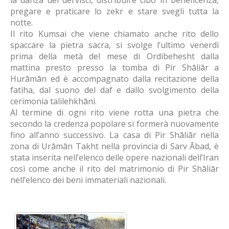
la danza dei dervisci, distribuire cibo in beneficenza,
pregare e praticare lo zekr e stare svegli tutta la
notte.
Il rito Kumsai che viene chiamato anche rito dello
spaccare la pietra sacra, si svolge l’ultimo venerdì
prima della metà del mese di Ordibehesht dalla
mattina presto presso la tomba di Pir Shāliār a
Hurāmān ed è accompagnato dalla recitazione della
fatiha, dal suono del daf e dallo svolgimento della
cerimonia talilehkhāni.
Al termine di ogni rito viene rotta una pietra che
secondo la credenza popolare si formerà nuovamente
fino all’anno successivo. La casa di Pir Shāliār nella
zona di Urāmān Takht nella provincia di Sarv Ābad, è
stata inserita nell’elenco delle opere nazionali dell’Iran
così come anche il rito del matrimonio di Pir Shāliār
nell’elenco dei beni immateriali nazionali.