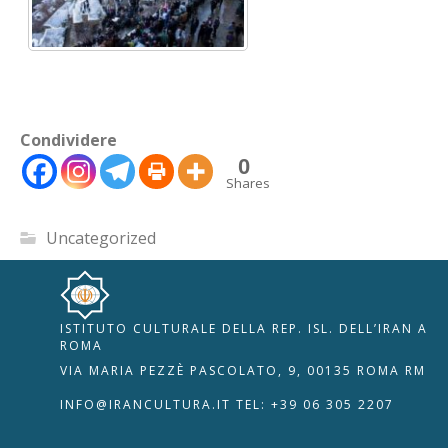
Condividere
0
Shares
Uncategorized
ISTITUTO CULTURALE DELLA REP. ISL. DELL’IRAN A
🇮🇹
🇬🇧
RIPRISTINA
ROMA
VIA MARIA PEZZÈ PASCOLATO, 9, 00135 ROMA RM
-A
Attuale: 100%
+A
INFO@IRANCULTURA.IT
TEL: +39 06 305 2207