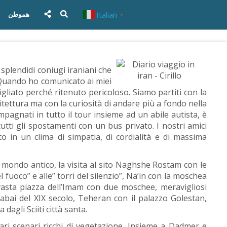
Italian
هموطن
▼
splendidi coniugi iraniani che
 Quando ho comunicato ai miei
igliato perché ritenuto pericoloso. Siamo partiti con la
hitettura ma con la curiosità di andare più a fondo nella
pagnati in tutto il tour insieme ad un abile autista, è
utti gli spostamenti con un bus privato. I nostri amici
tto in un clima di simpatia, di cordialità e di massima
l mondo antico, la visita al sito Naghshe Rostam con le
 fuoco” e alle” torri del silenzio”, Na’in con la moschea
 vasta piazza dell’Imam con due moschee, meravigliosi
tabai del XIX secolo, Teheran con il palazzo Golestan,
dagli Sciiti città santa.
ri scenari ricchi di vegetazione. Insieme a Dadmer e