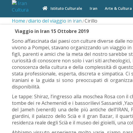
Iran
Arte & Cultura
Istituto Culturale
Home
diario del viaggio in iran
Cirillo
Viaggio in Iran 15 Ottobre 2019
Sono affascinata dai paesi con culture diverse dalle 
vivono a Pompei, stavano organizzando un viaggio in I
figli, parenti e amici che la meta del nostro sarebbe s
curiosità di conoscere non solo i vari siti archeologici
conoscenza della cultura e della complessità di questo
stata professionale, esperta, discreta e simpatica. Ci
iraniani e la guida si sono preoccupati di organizzare
disponibilità.
Le tappe: Shiraz, l’ingresso alla moschea Rosa con il 
tombe dei re Achemenidi e i bassorilievi Sassanidi ,Yazd
del Jameh (venerdì) una delle più antiche dell’IRAN,
giardini, il palazzo dello Scià e il gran Bazar, il q
residenza reale degli Scià e il museo dei gioielli, una col
Abbiamo vissuto esperienze molto varie, siamo passa