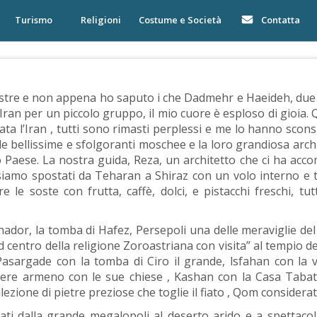
Turismo
Religioni
Costume e Società
Contatta
nostre e non appena ho saputo i che Dadmehr e Haeideh, due 
ran per un piccolo gruppo, il mio cuore è esploso di gioia.
tata l’Iran , tutti sono rimasti perplessi e me lo hanno scons
, le bellissime e sfolgoranti moschee e la loro grandiosa arc
 Paese. La nostra guida, Reza, un architetto che ci ha accom
 siamo spostati da Teharan a Shiraz con un volo interno e t
 le soste con frutta, caffè, dolci, e pistacchi freschi, tu
chador, la tomba di Hafez, Persepoli una delle meraviglie de
 centro della religione Zoroastriana con visita” al tempio del
 Pasargade con la tomba di Ciro il grande, lsfahan con la
uartiere armeno con le sue chiese , Kashan con la Casa Taba
lezione di pietre preziose che toglie il fiato , Qom considerata 
ti dalla grande megalopoli al deserto arido e a spettacola