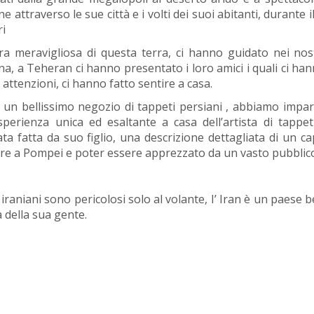
attraverso le sue città e i volti dei suoi abitanti, durante i
ri
ra meravigliosa di questa terra, ci hanno guidato nei nost
iana, a Teheran ci hanno presentato i loro amici i quali ci ha
 attenzioni, ci hanno fatto sentire a casa.
un bellissimo negozio di tappeti persiani , abbiamo impara
sperienza unica ed esaltante a casa dell’artista di tapp
ta fatta da suo figlio, una descrizione dettagliata di un ca
re a Pompei e poter essere apprezzato da un vasto pubblic
 iraniani sono pericolosi solo al volante, I’ Iran è un paese b
tà della sua gente.