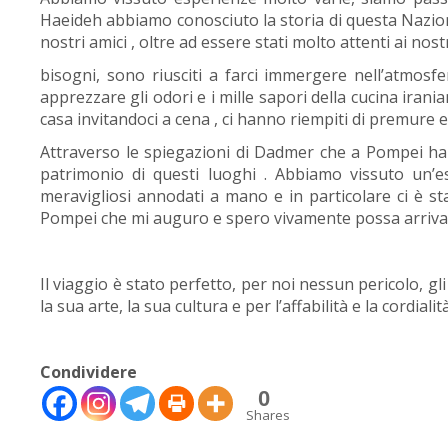
Haeideh abbiamo conosciuto la storia di questa Nazione 
nostri amici , oltre ad essere stati molto attenti ai nost
bisogni, sono riusciti a farci immergere nell’atmosfe
apprezzare gli odori e i mille sapori della cucina iran
casa invitandoci a cena , ci hanno riempiti di premure e
Attraverso le spiegazioni di Dadmer che a Pompei ha 
patrimonio di questi luoghi . Abbiamo vissuto un’e
meravigliosi annodati a mano e in particolare ci è sta
Pompei che mi auguro e spero vivamente possa arriva
Il viaggio è stato perfetto, per noi nessun pericolo, gli
la sua arte, la sua cultura e per l’affabilità e la cordiali
🇮🇹
🇬🇧
RIPRISTINA
Condividere
0
-A
Attuale: 100%
+A
Shares