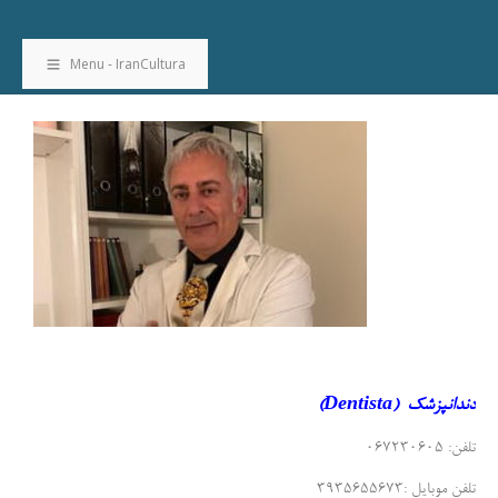
Menu - IranCultura
دندانپزشک (Dentista)
تلفن: 067230605
تلفن موبایل :3935655673