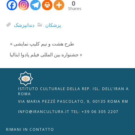
0
Shares
پزشکان
دندانپزشک
« طرح هشت و نیم کلیپ نمایشی
جشنواره بین المللی فیلم پادوا ایتالیا »
ISTITUTO CULTURALE DELLA REP. ISL. DELL’IRAN A
🇮🇹
🇬🇧
RIPRISTINA
ROMA
VIA MARIA PEZZÈ PASCOLATO, 9, 00135 ROMA RM
-A
Attuale: 100%
+A
INFO@IRANCULTURA.IT
TEL: +39 06 305 2207
Alto Contrasto
RIMANI IN CONTATTO
Modalità Scura