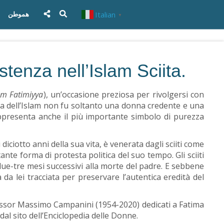
Italian
هموطن
▼
tenza nell’Islam Sciita.
m Fatimiyya
), un’occasione preziosa per rivolgersi con
eta dell’Islam non fu soltanto una donna credente e una
rappresenta anche il più importante simbolo di purezza
diciotto anni della sua vita, è venerata dagli sciiti come
nte forma di protesta politica del suo tempo. Gli sciiti
due-tre mesi successivi alla morte del padre. E sebbene
 da lei tracciata per preservare l’autentica eredità del
rofessor Massimo Campanini (1954-2020) dedicati a Fatima
al sito dell’Enciclopedia delle Donne.