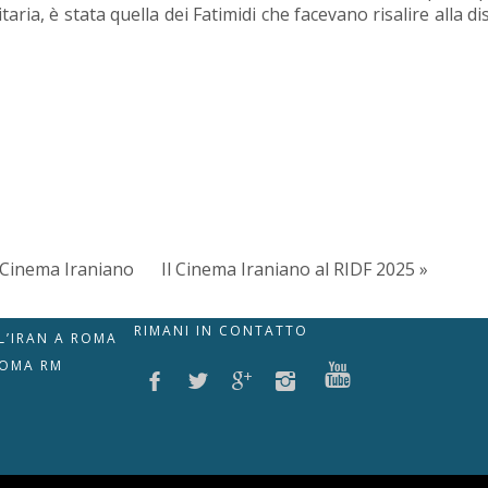
ia, è stata quella dei Fatimidi che facevano risalire alla di
il Cinema Iraniano
Il Cinema Iraniano al RIDF 2025 »
RIMANI IN CONTATTO
LL’IRAN A ROMA
ROMA RM