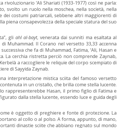
a rivoluzionario ‘Ali Shariati (1933-1977) così ne parla:
to, svolto un ruolo nella moschea, nella società, nella
ne dei costumi patriarcali, sebbene altri maggiorenti di
lla piena consapevolezza della speciale statura del suo
ta”, gli
ahl al-bayt
, venerata dai sunniti ma esaltata al
to di Muhammad. Il Corano nel versetto 33,33 accenna
ne successiva che fa di Muhammad, Fatima, ‘Ali, Hasan e
eta. La cerchia ristretta perciò non comprende Zaynab,
Kerbelà a raccogliere le reliquie del corpo scempiato di
iere di Sayyida Zaynab.
a interpretazione mistica sciita del famoso versetto
contenuta in un cristallo, che brilla come stella lucente.
allo rappresenterebbe Hasan, il primo figlio di Fatima e
affigurato dalla stella lucente, essendo luce e guida degli
 nome è oggetto di preghiere e fonte di protezione. La
portano al collo o al polso. A forma, appunto, di mano,
 importanti dinastie sciite che abbiano regnato sul mondo