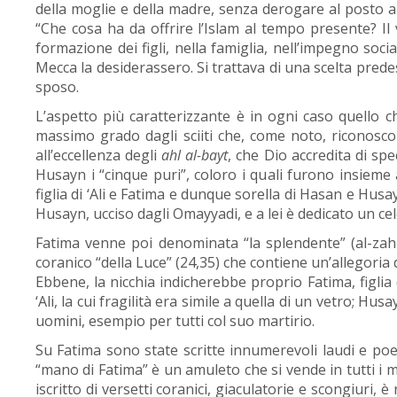
della moglie e della madre, senza derogare al posto a le
“Che cosa ha da offrire l’Islam al tempo presente? Il 
formazione dei figli, nella famiglia, nell’impegno soci
Mecca la desiderassero. Si trattava di una scelta pred
sposo.
L’aspetto più caratterizzante è in ogni caso quello c
massimo grado dagli sciiti che, come noto, riconosc
all’eccellenza degli
ahl al-bayt
, che Dio accredita di sp
Husayn i “cinque puri”, coloro i quali furono insieme
figlia di ‘Ali e Fatima e dunque sorella di Hasan e Hus
Husayn, ucciso dagli Omayyadi, e a lei è dedicato un c
Fatima venne poi denominata “la splendente” (al-zah
coranico “della Luce” (24,35) che contiene un’allegoria d
Ebbene, la nicchia indicherebbe proprio Fatima, figlia 
‘Ali, la cui fragilità era simile a quella di un vetro; Hu
uomini, esempio per tutti col suo martirio.
Su Fatima sono state scritte innumerevoli laudi e poe
“mano di Fatima” è un amuleto che si vende in tutti i 
iscritto di versetti coranici, giaculatorie e scongiuri,