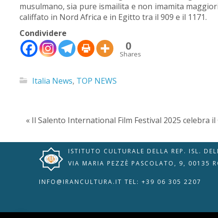
musulmano, sia pure ismailita e non imamita maggioritar
califfato in Nord Africa e in Egitto tra il 909 e il 1171.
Condividere
0
Shares
🇮🇹
🇬🇧
RIPRISTINA
Italia News
,
TOP NEWS
-A
Attuale: 100%
+A
Modalità
« Il Salento International Film Festival 2025 celebra 
Alto Contrasto
Lettura
Modalità Scura
Navigazione
Disattiva
Tastiera
ISTITUTO CULTURALE DELLA REP. ISL. DE
Immagini
Cursore
VIA MARIA PEZZÈ PASCOLATO, 9, 00135 
Evidenzia Link
Grande
Guida Lettura
INFO@IRANCULTURA.IT
TEL: +39 06 305 2207
Lettura
Leggi
Vocale