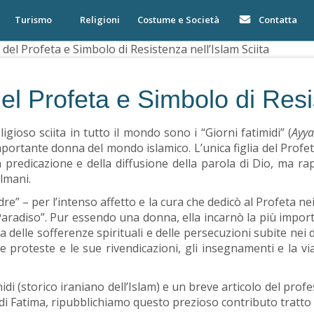
Turismo
Religioni
Costume e Società
Contatta
 del Profeta e Simbolo di Resistenza nell’Islam Sciita
el Profeta e Simbolo di Resis
ligioso sciita in tutto il mondo sono i “Giorni fatimidi” (
Ayya
importante donna del mondo islamico. L’unica figlia del Prof
lla predicazione e della diffusione della parola di Dio, ma 
ulmani.
e” – per l’intenso affetto e la cura che dedicò al Profeta nei 
Paradiso”. Pur essendo una donna, ella incarnò la più importa
 delle sofferenze spirituali e delle persecuzioni subite nei 
e proteste e le sue rivendicazioni, gli insegnamenti e la via
hahidi (storico iraniano dell’Islam) e un breve articolo del p
di Fatima, ripubblichiamo questo prezioso contributo tratto d