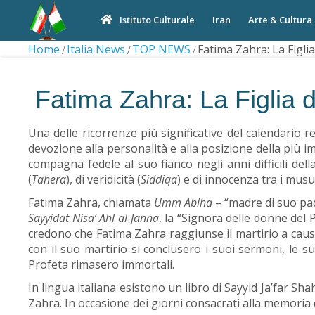
Iran
Arte & Cultura
Istituto Culturale
Home
Italia News
TOP NEWS
Fatima Zahra: La Figlia
Fatima Zahra: La Figlia d
Una delle ricorrenze più significative del calendario re
devozione alla personalità e alla posizione della più 
compagna fedele al suo fianco negli anni difficili de
(
Tahera
), di veridicità (
Siddiqa
) e di innocenza tra i mus
Fatima Zahra, chiamata
Umm Abiha
– “madre di suo padr
Sayyidat Nisa’ Ahl al-Janna
, la “Signora delle donne del 
credono che Fatima Zahra raggiunse il martirio a causa
con il suo martirio si conclusero i suoi sermoni, le su
Profeta rimasero immortali.
In lingua italiana esistono un libro di Sayyid Ja’far S
Zahra. In occasione dei giorni consacrati alla memoria 