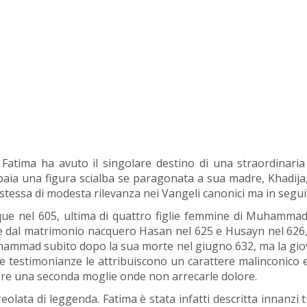
Fatima ha avuto il singolare destino di una straordinari
ia una figura scialba se paragonata a sua madre, Khadija, e
stessa di modesta rilevanza nei Vangeli canonici ma in segui
ue nel 605, ultima di quattro figlie femmine di Muhammad e
i, e dal matrimonio nacquero Hasan nel 625 e Husayn nel 626, 
Muhammad subito dopo la sua morte nel giugno 632, ma la gio
 Le testimonianze le attribuiscono un carattere malinconico e
dere una seconda moglie onde non arrecarle dolore.
 aureolata di leggenda. Fatima è stata infatti descritta inna