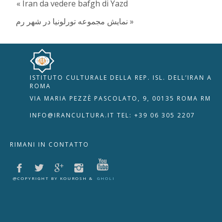
« Iran da vedere bafgh di Yazd
نمایش مجموعه تورلونیا در شهر رم »
ISTITUTO CULTURALE DELLA REP. ISL. DELL’IRAN A
🇮🇹
🇬🇧
RIPRISTINA
ROMA
VIA MARIA PEZZÈ PASCOLATO, 9, 00135 ROMA RM
-A
Attuale: 100%
+A
INFO@IRANCULTURA.IT
TEL: +39 06 305 2207
Alto Contrasto
RIMANI IN CONTATTO
Modalità Scura
Disattiva Immagini
Evidenzia Link
@COPYRIGHT BY KOUROSH &
GHOLI
Modalità Lettura
Navigazione Tastiera
Cursore Grande