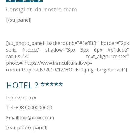
Consigliati dal nostro team
[/su_panel]
[su_photo_panel background=”#fef8f3″ border=”2px
solid #cccccc” shadow=”3px 3px 6px #e1dede”
radius=”4″ text_align=”center”
photo=”https://www.irancultura.it/wp-
content/uploads/2019/12/HOTEL1.png” target=”self”]
HOTEL ? *****
Indirizzo : xxx
Tel: +98 0000000000
Email:
xxx@xxxxx.com
[/su_photo_panel]