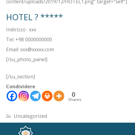
content/uploads/2019/12/HOTEL1.png” target=”self”]
HOTEL ? *****
Indirizzo : xxx
Tel: +98 0000000000
Email:
xxx@xxxxx.com
[/su_photo_panel]
[/su_section]
Condividere
0
Shares
Uncategorized