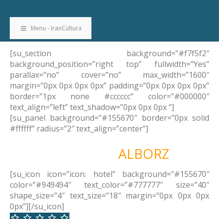
Menu - IranCultura
[su_section background=”#f7f5f2″
background_position=”right top” fullwidth=”Yes”
parallax=”no” cover=”no” max_width=”1600″
margin=”0px 0px 0px 0px” padding=”0px 0px 0px 0px”
border=”1px none #cccccc” color=”#000000″
text_align=”left” text_shadow=”0px 0px 0px “]
[su_panel background=”#155670″ border=”0px solid
#ffffff” radius=”2″ text_align=”center”]
I Migliori Hotel In
ALBORZ
[su_icon icon=”icon: hotel” background=”#155670″
color=”#949494″ text_color=”#777777″ size=”40″
shape_size=”4″ text_size=”18″ margin=”0px 0px 0px
0px”][/su_icon]