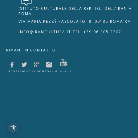
ISTITUTO CULTURALE DELLA REP. ISL. DELL’IRAN A
🇮🇹
🇬🇧
RIPRISTINA
ROMA
VIA MARIA PEZZÈ PASCOLATO, 9, 00135 ROMA RM
-A
Attuale: 100%
+A
INFO@IRANCULTURA.IT
TEL: +39 06 305 2207
Alto Contrasto
RIMANI IN CONTATTO
Modalità Scura
Disattiva Immagini
Evidenzia Link
@COPYRIGHT BY KOUROSH &
GHOLI
Modalità Lettura
Navigazione Tastiera
Cursore Grande
Guida Lettura
Lettura Vocale
Leggi
Segnala Problema