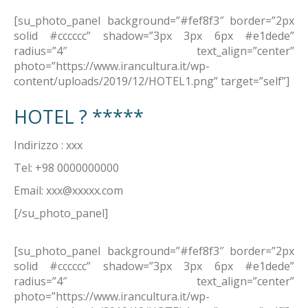
[su_photo_panel background=”#fef8f3″ border=”2px
solid #cccccc” shadow=”3px 3px 6px #e1dede”
radius=”4″ text_align=”center”
photo=”https://www.irancultura.it/wp-
content/uploads/2019/12/HOTEL1.png” target=”self”]
HOTEL ? *****
Indirizzo : xxx
Tel: +98 0000000000
Email:
xxx@xxxxx.com
[/su_photo_panel]
[su_photo_panel background=”#fef8f3″ border=”2px
solid #cccccc” shadow=”3px 3px 6px #e1dede”
radius=”4″ text_align=”center”
photo=”https://www.irancultura.it/wp-